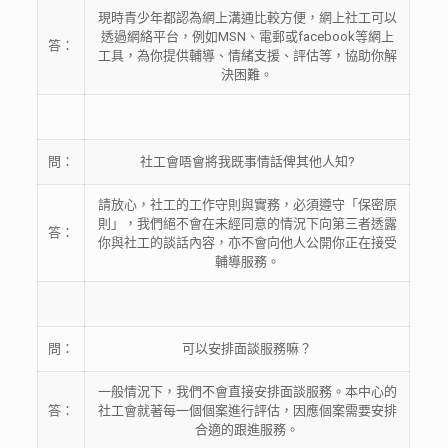
現時青少年都認為網上溝通比較方便，網上社工可以
透過網絡平台，例如MSN、電郵或facebook等網上
答：
工具，為你提供輔導、情緒支援、評估等，協助你解
決困難。
問：
社工會唔會將我既事情話俾其他人知?
請放心，社工的工作守則與實務，必須遵守「保密原
則」，我們絕不會在未經同意的情況下向第三者透露
答：
你與社工的談話內容，亦不會向他人公開你正在接受
輔導服務。
問：
可以安排面談服務嘛？
一般情況下，我們不會直接安排面談服務。本中心的
答：
社工會就著每一個個案進行評估，因應個案需要安排
合適的跟進服務。