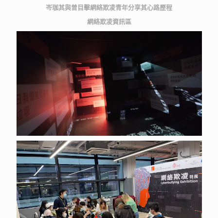
岑珈其與曾目擊網絡欺凌青年分享其心路歷程
網絡欺凌資訊區