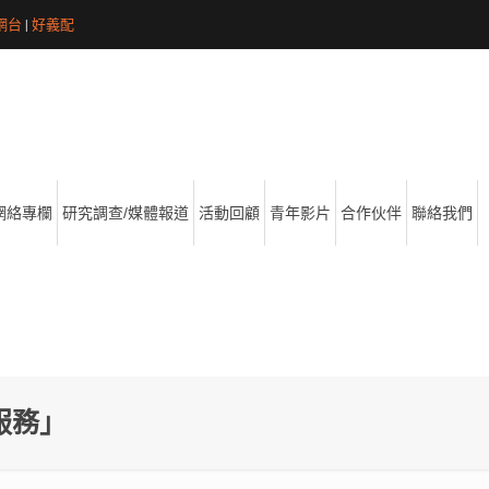
網台
|
好義配
網絡專欄
研究調查/媒體報道
活動回顧
青年影片
合作伙伴
聯絡我們
服務」