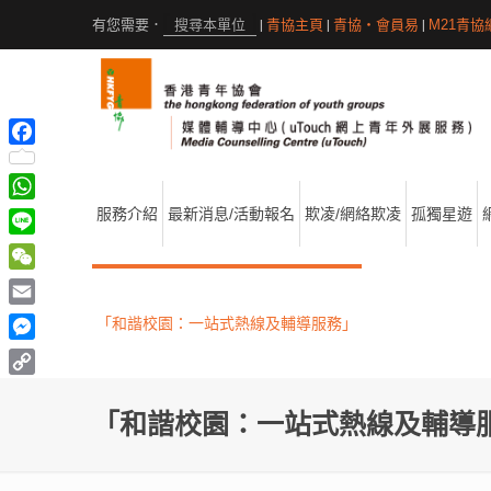
|
青協主頁
|
青協・會員易
|
M21青協
Facebook
WhatsApp
服務介紹
最新消息/活動報名
欺凌/網絡欺凌
孤獨星遊
Line
WeChat
Email
「和諧校園：一站式熱線及輔導服務」
Messenger
Copy
Link
「和諧校園：一站式熱線及輔導