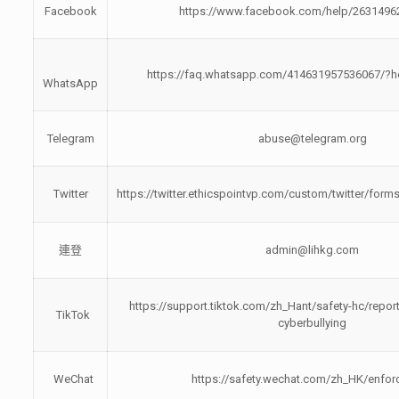
Facebook
https://www.facebook.com/help/2631496
https://faq.whatsapp.com/414631957536067/?he
WhatsApp
Telegram
abuse@telegram.org
Twitter
https://twitter.ethicspointvp.com/custom/twitter/for
連登
admin@lihkg.com
https://support.tiktok.com/zh_Hant/safety-hc/repor
TikTok
cyberbullying
WeChat
https://safety.wechat.com/zh_HK/enfo