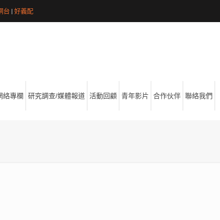
網台
|
好義配
網絡專欄
研究調查/媒體報道
活動回顧
青年影片
合作伙伴
聯絡我們