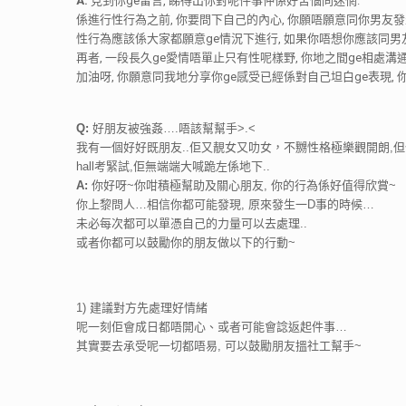
A:
見到你ge留言, 睇得出你對呢件事仲係好苦惱同迷惘.
係進行性行為之前, 你要問下自己的內心, 你願唔願意同你男友
性行為應該係大家都願意ge情況下進行, 如果你唔想你應該同男友表
再者, 一段長久ge愛情唔單止只有性呢樣野, 你地之間ge相處溝通e
加油呀, 你願意同我地分享你ge感受已經係對自己坦白ge表現, 
Q:
好朋友被強姦….唔該幫幫手>.<
我有一個好好既朋友..佢又靚女又叻女，不嬲性格極樂觀開朗,
hall考緊試,佢無端端大喊跪左係地下..
A:
你好呀~你咁積極幫助及關心朋友, 你的行為係好值得欣賞~
你上黎問人…相信你都可能發現, 原來發生一D事的時候…
未必每次都可以單憑自己的力量可以去處理..
或者你都可以鼓勵你的朋友做以下的行動~
1) 建議對方先處理好情緒
呢一刻佢會成日都唔開心、或者可能會諗返起件事…
其實要去承受呢一切都唔易, 可以鼓勵朋友搵社工幫手~