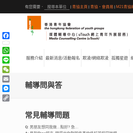
|
青協主頁
|
青協・會員易
|
M21青協
Facebook
WhatsApp
服務介紹
最新消息/活動報名
欺凌/網絡欺凌
孤獨星遊
Line
WeChat
輔導問與答
Email
Messenger
Copy
Link
常見輔導問題
Q:
男朋友想同我做….點好? 急….