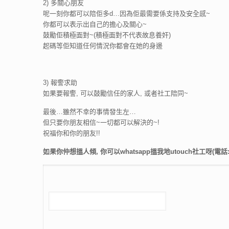
2) 多關心朋友
呢一刻你都可以陪佢多d…因為佢最需要係支持及安全感~
你都可以表示出自己的擔心及關心~
鼓勵佢積極面對~(積極面對不代表故息養奸)
起碼等佢知道任何情況你都會在她的身邊
3) 報警求助
如果要報警, 可以鼓勵信任的家人, 或者社工陪同~
最後…雖然不幸的事情發生左…
但只要你朋友相信~一切都可以解決的~!
祝福你和你的朋友!!
如果你仲想搵人傾, 你可以whatsapp搵我地utouch社工呀(電話:62