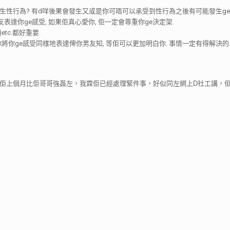
發生性行為? 有d咩後果會發生又或是你可唔可以承受到性行為之後有可能發生ge
達你ge感受, 如果佢真心愛你, 佢一定會尊重你ge決定架.
tc.都好重要.
你將你ge感受同樣地表達俾你男友知, 等佢可以更加明白你. 事情一定有得解決的
但佢上個月比佢哥哥強姦左，我霖佢已經處理緊件事，好似同左網上D社工講，但