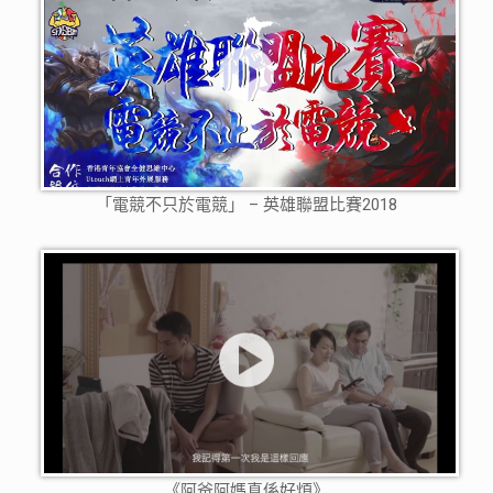
「電競不只於電競」 – 英雄聯盟比賽2018
《阿爸阿媽真係好煩》