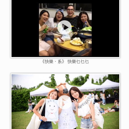
《快樂．系》 快樂乜乜乜