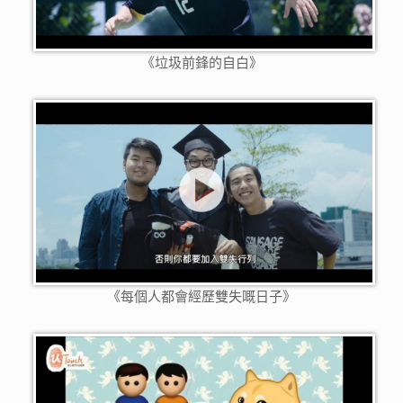
《垃圾前鋒的自白》
《每個人都會經歷雙失嘅日子》