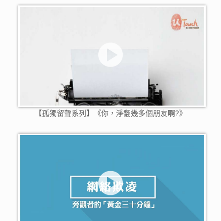
【孤獨留聲系列】 《你，淨翻幾多個朋友啊?》