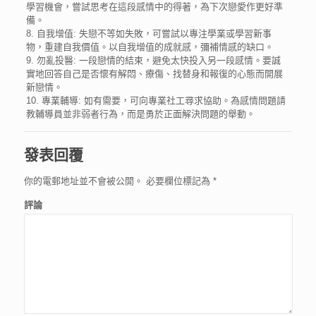
學習機會，嘗試思考在這段感情中的得著，為下次戀愛作更好準
備。
8. 自我增值: 失戀不等如失敗，可嘗試以專注學業或學習新事
物，重建自我價值。以自我增值的成就感，彌補情感的缺口。
9. 勿亂投醫: 一段戀情的結束，避免太快投入另一段感情。要誠
實地回答自己是否懷有解悶、療傷、找替身和報復的心態而開展
新戀情。
10. 專業輔導: 如有需要，可向專業社工尋求協助。為感情問題請
教輔導員並非弱者行為，而是勇於正面解決問題的舉動。
發表回覆
你的電郵地址並不會被公開。
必要欄位標記為
*
評論