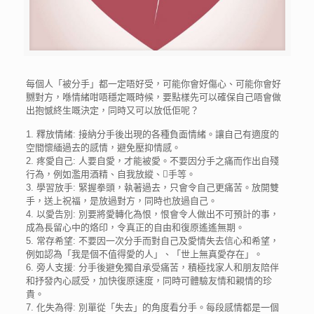
每個人「被分手」都一定唔好受，可能你會好傷心、可能你會好
嬲對方，喺情緒咁唔穩定嘅時候，要點樣先可以確保自己唔會做
出抱憾終生嘅決定，同時又可以放低佢呢？
1. 釋放情緒: 接納分手後出現的各種負面情緒。讓自己有適度的
空間懷緬過去的感情，避免壓抑情感。
2. 疼愛自己: 人要自愛，才能被愛。不要因分手之痛而作出自殘
行為，例如濫用酒精、自我放縱、手等。
3. 學習放手: 緊握拳頭，執著過去，只會令自己更痛苦。放開雙
手，送上祝福，是放過對方，同時也放過自己。
4. 以愛告別: 別要將愛轉化為恨，恨會令人做出不可預計的事，
成為長留心中的烙印，令真正的自由和復原遙遙無期。
5. 常存希望: 不要因一次分手而對自己及愛情失去信心和希望，
例如認為「我是個不值得愛的人」、「世上無真愛存在」。
6. 旁人支援: 分手後避免獨自承受痛苦，積極找家人和朋友陪伴
和抒發內心感受，加快復原速度，同時可體驗友情和親情的珍
貴。
7. 化失為得: 別單從「失去」的角度看分手。每段感情都是一個