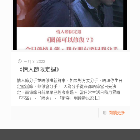
三月 3, 2022
《情人節限定週》
情人節分手並唔係咩新鮮事，如果對方要分手，唔理你生日
定聖誕節，都係會分手。 ⁡ 因為分手從來都唔係當日先決
定，而係節日前早早已經考慮過。 ⁡ 當日常生活日積月累嘅
「不滿」、「唔夾」、「衝突」到達難以忍
[…]
閱讀更多