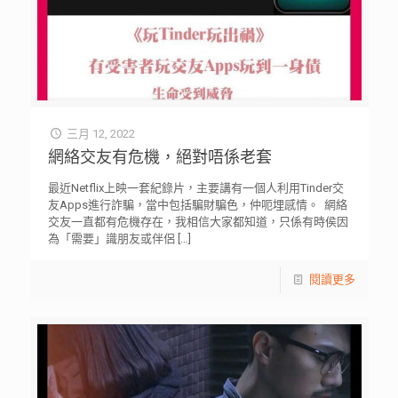
三月 12, 2022
網絡交友有危機，絕對唔係老套 ⁡
最近Netflix上映一套紀錄片，主要講有一個人利用Tinder交
友Apps進行詐騙，當中包括騙財騙色，仲呃埋感情。 ⁡ 網絡
交友一直都有危機存在，我相信大家都知道，只係有時侯因
為「需要」識朋友或伴侶
[…]
閱讀更多