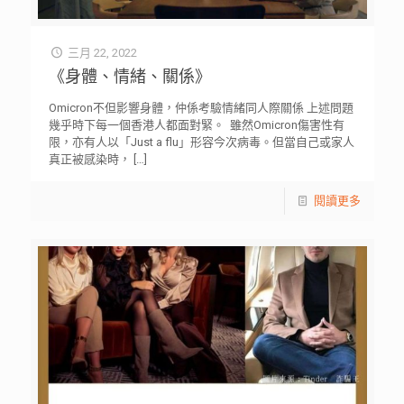
三月 22, 2022
《身體、情緒、關係》
Omicron不但影響身體，仲係考驗情緒同人際關係 上述問題
幾乎時下每一個香港人都面對緊。 ⁡ 雖然Omicron傷害性有
限，亦有人以「Just a flu」形容今次病毒。但當自己或家人
真正被感染時，
[…]
閱讀更多