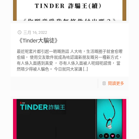
三月 16, 2022
《Tinder大騙徒》
最近呢套片都引起一啲嘅熱話 人大咗，生活嘅圈子就會愈嚟
愈細， 使用交友軟件就成為咗認識新朋友嘅另一種新方式，
有人係入面遇到真愛 ， 亦有人係入面被人呃錢呃感情， 當
然唔少得被人騙色。 今日就同大家講
[…]
閱讀更多