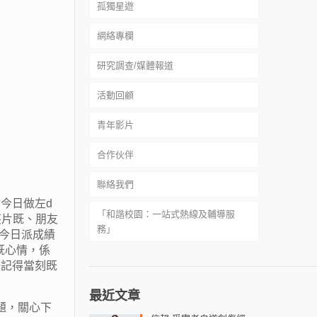
孤獨星遊
服務質素標準
網絡欺凌自救資源
網絡專欄
輔導服務
網絡欺凌自助教材套
孤獨星球生存手冊
研究調查/媒體報道
意見收集箱
網絡欺凌特展
星遊遺孤
活動回顧
處理投訴及意見流程
文字獨白
青年影片
孤獨類型分析
合作伙伴
聯絡我們
中小學
今日做左d
「和諧校園：一站式熱線及輔導服
大專院校
笑片既、朋友
務」
己今日派成績
社福機構
既心情，係
和谐校园 ：一站式热线及辅导服
唔記得當刻既
务
最近文章
Harmonious School: One-Stop
題，關心下