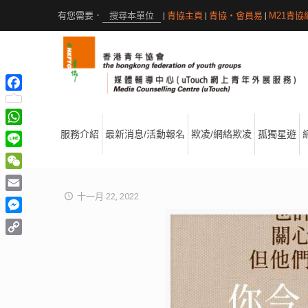
|
青協主頁
|
青協・會員易
|
M21青協
Facebook
WhatsApp
服務介紹
最新消息/活動報名
欺凌/網絡欺凌
孤獨星遊
Line
WeChat
十一月 22, 2022
Email
Messenger
Copy
Link