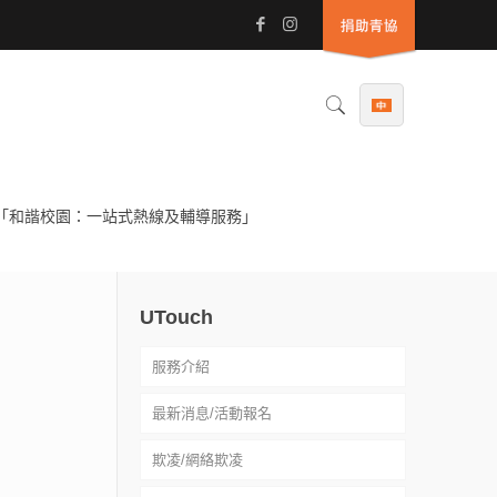
「和諧校園：一站式熱線及輔導服務」
UTouch
服務介紹
最新消息/活動報名
社工驗證
欺凌/網絡欺凌
常見問題