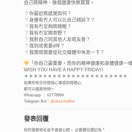
自己既精神，做個健康快樂寶寶。
你最近既感覺如何？
身邊有冇人可以比自己傾訴下？
我有冇足夠既睡眠？
我有冇定期食野？
我對自己同其他人友唔友善？
我到底需要d咩？
我需唔需要從社交媒體中休息一下？
「你自己最重要。而你的精神健康和身體健康一
WISH YOU HAVE A HAPPY FRIDAY!
＊＊＊＊＊＊＊＊＊＊＊＊＊＊＊＊＊＊＊＊＊＊
如果你有任何煩惱心事感到唔開心
都可以搵我地傾～
Whatsapp ： 62778899
Telegram Bot：
@utouchreBot
發表回覆
你的電郵地址並不會被公開。
必要欄位標記為
*