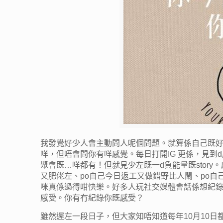
我發覺好少人會主動問人呢個問題。就算係自己既好
咩，但唔會問你有咩感覺。每日打開IG 更係，見到d
聚會既…咩都有！但就見少左既一d負能量既stor
又肥佬左、po自己今日返工又做錯野比人鬧、po自
咪真係過得咁快樂。好多人玩社交媒體會話係想紀
感受。你有冇紀錄你既感受？
雖然遲左一段日子，但大家知唔知道每年10月10日