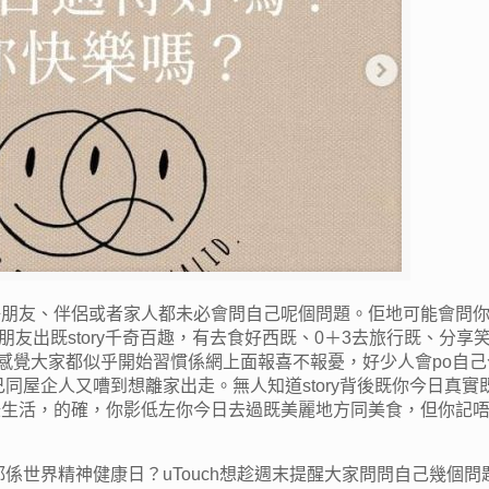
朋友、伴侶或者家人都未必會問自己呢個問題。佢地可能會問你
朋友出既story千奇百趣，有去食好西既、0＋3去旅行既、分享
y。感覺大家都似乎開始習慣係網上面報喜不報憂，好少人會po自
己同屋企人又嘈到想離家出走。無人知道story背後既你今日真實
錄生活，的確，你影低左你今日去過既美麗地方同美食，但你記
都係世界精神健康日？uTouch想趁週末提醒大家問問自己幾個問