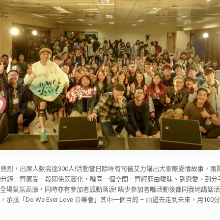
反應非常熱烈，出席人數高達300人!活動當日除咗有司儀艾力講出大家嘅愛情故事，兩隊青年
少年用100分鐘一齊感受一段關係既變化，喺同一個空間一齊經歷由曖昧、到戀愛
全場氣氛高漲，同時亦有參加者感動落淚! 唔少參加者喺活動後都同我哋講話活
Do We Ever Love 音樂會」其中一個目的 – 由過去走到未來，用10