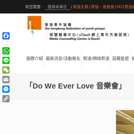
|
青協主頁
|
青協・會員易
|
M21青協
Facebook
WhatsApp
服務介紹
最新消息/活動報名
欺凌/網絡欺凌
孤獨星遊
Line
WeChat
「Do We Ever Love 音樂會」
Email
Messenger
Copy
Link