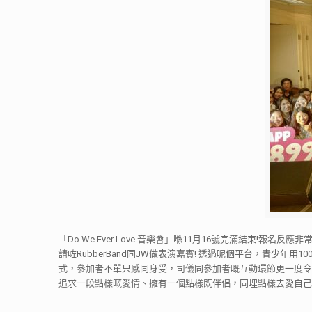
「Do We Ever Love 音樂會」喺11月16號完滿結束!報名
請咗RubberBand同JW做表演嘉賓! 透過呢個平台，青
式，參加者不單只感同身受，司儀同參加者嘅互動環節更一度令
追求一段點樣嘅愛情、擁有一個點樣既伴侶，同埋點樣去愛自己，承接「