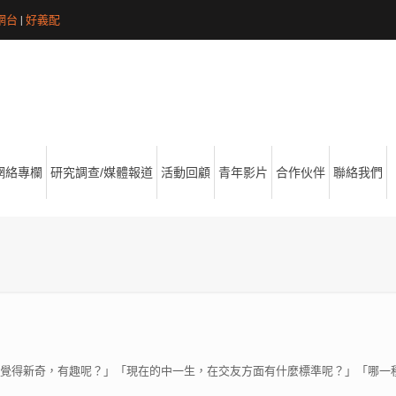
網台
|
好義配
網絡專欄
研究調查/媒體報道
活動回顧
青年影片
合作伙伴
聯絡我們
覺得新奇，有趣呢？」「現在的中一生，在交友方面有什麼標準呢？」「哪一