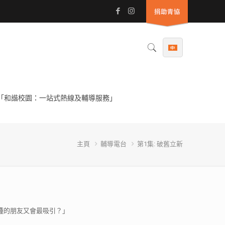
「和諧校園：一站式熱線及輔導服務」
主頁
輔導電台
第1集: 破舊立新
種的朋友又會最吸引？」