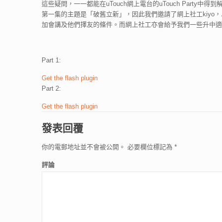
這些疑問，一一都能在uTouch網上電台的uTouch Party中得到
第一集的主題是「破舊立新」，因此我們邀請了網上社工kiyo，以
加會講及他們擇友的條件。而網上社工亦會給予我們一些升中
Part 1:
Get the flash plugin
Part 2:
Get the flash plugin
發表回覆
你的電郵地址並不會被公開。
必要欄位標記為
*
評論