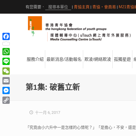
|
青協主頁
|
青協・會員易
|
M21青協
Facebook
WhatsApp
服務介紹
最新消息/活動報名
欺凌/網絡欺凌
孤獨星遊
Line
WeChat
第1集: 破舊立新
Email
Messenger
Copy
十一月 6, 2017
Link
「究竟由小六升中一是怎樣的心情呢？」「是擔心，不安，還是