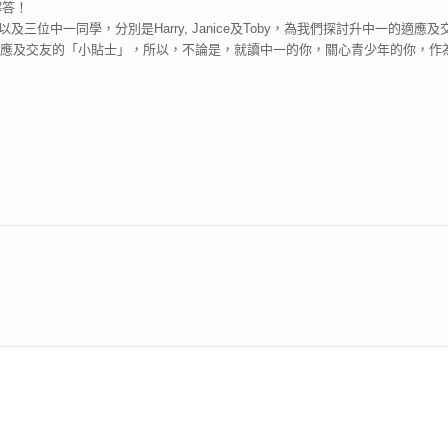
解答！
及三位中一同學，分別是Harry, Janice及Toby，為我們探討升中一的
適應及交友的「小貼士」，所以，不論是，就讀中一的你，關心青少年的你，作