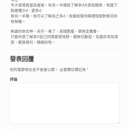
令大家唔再當局者迷，有另一半嘅就了解多d大家段關係，知道下
點樣嘈少d、愛多d;
無另一半嘅，就可以了解自己多d，有緣就幫你睇埋暗戀對象同你
有無機。
無論你係女神、兵仔、毒丁、高矮肥瘦，單拖定攜眷，
只要你想了解多D自己同情愛呢味野，都無任歡迎，名額非常有限
架，都係個句，睇緣份啦。
發表回覆
你的電郵地址並不會被公開。
必要欄位標記為
*
評論