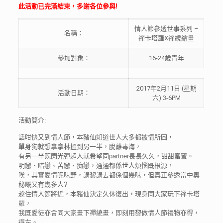
此活動已完滿結束，多謝各位參與!
情人節參透世事系列 –
名稱：
禪卡塔羅X禪繞繪畫
參加對象：
16-24歲青年
2017年2月11日 (星期
活動日期：
六) 3-6PM
活動簡介:
話咁快又到情人節，本豬仙知道世人大多都被情所困，
單身狗就想拿拿林搵到另一半，脫離毒海，
有另一半既閃光彈超人就希望同partner長長久久，甜甜蜜蜜。
明戀、暗戀、苦戀、痴戀，通通都係世人煩惱既根源，
唉，其實愛情呢味野，講黎講去都係個幾味，但真正參透當中奧
秘嘅又有幾多人?
趁住情人節將近，本豬仙決定久休復出，現身同大家玩下禪卡塔
羅，
我既愛徒亦會同大家畫下禪繞畫，即刻用黎做情人節禮物亦得，
得左。