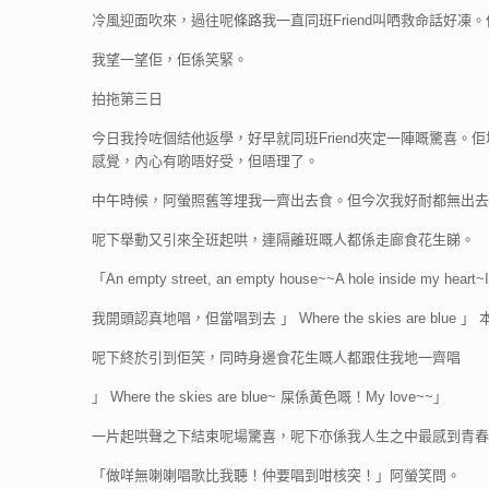
冷風迎面吹來，過往呢條路我一直同班Friend叫哂救命話好
我望一望佢，佢係笑緊。
拍拖第三日
今日我拎咗個結他返學，好早就同班Friend夾定一陣嘅驚喜
感覺，內心有啲唔好受，但唔理了。
中午時候，阿螢照舊等埋我一齊出去食。但今次我好耐都無出去，於
呢下舉動又引來全班起哄，連隔離班嘅人都係走廊食花生睇。
「An empty street, an empty house~~A hole inside my heart~I’
我開頭認真地唱，但當唱到去 」 Where the skies are blue 」 
呢下終於引到佢笑，同時身邊食花生嘅人都跟住我地一齊唱
」 Where the skies are blue~ 屎係黃色嘅！My love~~」
一片起哄聲之下結束呢場驚喜，呢下亦係我人生之中最感到青春
「做咩無喇喇唱歌比我聽！仲要唱到咁核突！」阿螢笑問。