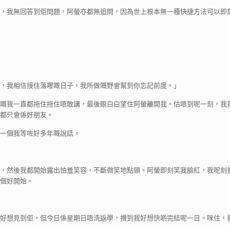
，我無回答到佢問題，阿螢亦都無追問，因為世上根本無一種快捷方法可以即
友，我相信接住落嚟嘅日子，我所做嘅野會幫到你忘記前度。」
嘅我一直都拖住拖住唔敢講，最後眼白白望住阿螢離開我。估唔到呢一刻，我
都只會係好朋友。
一個我等咗好多年嘅說話。
，然後我都開始露出怕羞笑容，不斷微笑地點頭。阿螢即刻笑我臉紅，我呢刻
個好開始。
想好想見到佢，但今日係星期日唔洗返學，攪到我好想快啲完結呢一日。咪住，