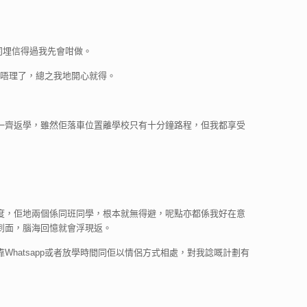
，同埋信得過我先會咁做。
都唔理了，總之我地開心就得。
一齊返學，雖然佢落車位置離學校只有十分鐘路程，但我都享受
度，佢地兩個係同班同學，根本就無得避，呢點亦都係我好在意
到面，腦海回憶就會浮現返。
hatsapp或者放學時間同佢以情侶方式相處，對我諗嘅計劃有