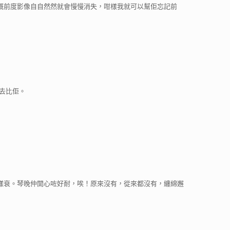
嘅前度影像自自然然就會慢慢消失，咁樣我就可以幫佢忘記前
去比佢。
樣衰。琴晚仲開心咗好耐，唉！原來沒有，從來都沒有，纏綿邂