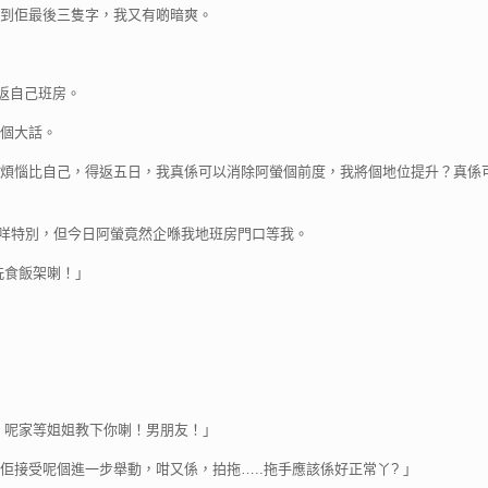
到佢最後三隻字，我又有啲暗爽。
返自己班房。
個大話。
煩惱比自己，得返五日，我真係可以消除阿螢個前度，我將個地位提升？真係
都無咩特別，但今日阿螢竟然企喺我地班房門口等我。
洗食飯架喇！」
！呢家等姐姐教下你喇！男朋友！」
接受呢個進一步舉動，咁又係，拍拖…..拖手應該係好正常丫? 」