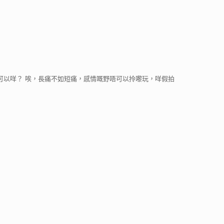
可以咩？ 唉，長痛不如短痛，感情嘅野唔可以拎嚟玩，咩假拍