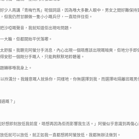
好少人再講「青梅竹馬」呢個詞語，因為喺大多數人眼中，男女之間好難保持
，但我仍然甘願做一隻小小嘅兵仔，一直陪伴住佢。
把沙啞嘅聲音，我就知道佢出現咗問題。
一大輪，佢都開始平伏落嚟。
太舒服。我聽完阿螢分手消息，內心出現一個唔應該出現嘅暗爽，佢地分手即
得安慰一個剛分手嘅人，只能夠默默地聆聽著。
題轉移喺我身上。
可以拎滿分。我鐘意嘅人就係你，同樣地，你無選擇到我，而選擇咗隔離班嘅男
講過嘅？」
我好想即刻放低我前度，唔想再因為佢而影響我生活。」阿螢似乎意識到再傷
放低就可以放低，就正如我一直都想將阿螢放低，我都無辦法做到。