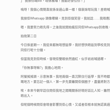
」 我係你嘅BB，唔係豬囉！我都好掛住你！」
嗚呀！我個心情簡直就係坐過山車一樣！個衰妹咁玩我！差啲喊
我按佢Whatsapp 頭像嚟睇，見到佢個笑容，我就諗……我
嗯，我要努力啲先得。之後我就開始瘋狂同佢Whatsapp到
拍拖第二日
今日係星期一，我從來都無咁想返學，我好想快啲返到學校見到
同佢行呢十分鐘。
但當我見到佢時候，發現佢雙眼依然通紅，似乎岩岩喊過嚟。
「你無事呀嘛?」我擔心地問。
阿螢搖搖頭，示意無事。我地兩個一直沉默住行返學，我不時都
嘅地方。要忘記一個人，第一步先要離開佢個圈子，盡量將對方
唉，本來今朝早諗住問佢我地之間嘅關係好唔好話比人知，雖然大
啲出入。
但呢個時候問佢會唔會影響到佢心情，又或者佢根本就無認真過