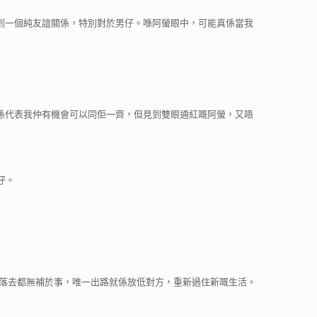
到一個純友誼關係，特別對於男仔。喺阿螢眼中，可能真係當我
係代表我仲有機會可以同佢一齊，但見到雙眼通紅嘅阿螢，又唔
仔。
心落去都無補於事，唯一出路就係放低對方，重新過住新嘅生活。