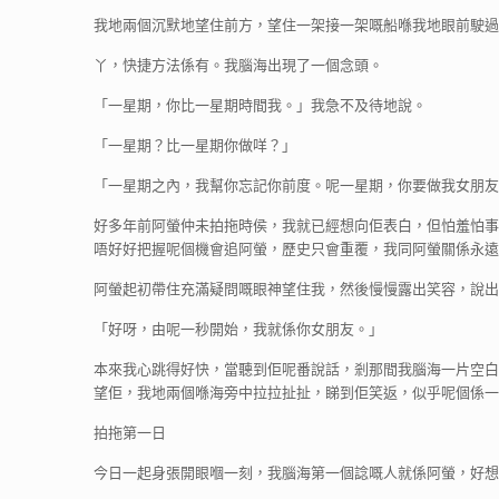
我地兩個沉默地望住前方，望住一架接一架嘅船喺我地眼前駛過
丫，快捷方法係有。我腦海出現了一個念頭。
「一星期，你比一星期時間我。」我急不及待地說。
「一星期？比一星期你做咩？」
「一星期之內，我幫你忘記你前度。呢一星期，你要做我女朋
好多年前阿螢仲未拍拖時侯，我就已經想向佢表白，但怕羞怕事
唔好好把握呢個機會追阿螢，歷史只會重覆，我同阿螢關係永遠
阿螢起初帶住充滿疑問嘅眼神望住我，然後慢慢露出笑容，說出
「好呀，由呢一秒開始，我就係你女朋友。」
本來我心跳得好快，當聽到佢呢番說話，剎那間我腦海一片空白
望佢，我地兩個喺海旁中拉拉扯扯，睇到佢笑返，似乎呢個係一
拍拖第一日
今日一起身張開眼嗰一刻，我腦海第一個諗嘅人就係阿螢，好