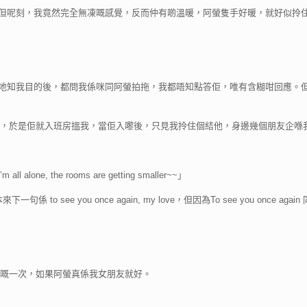
凍。但呢刻，我竟然完全無凍嘅感覺，反而仲有啲溫暖，阿螢隻手好暖，就好似拎
。佢地知我目的後，都問我係咪同阿螢拍拖，我都唔知點答佢，唯有含糊咁回應
是佢就入班房搵我，當佢入嚟後，只見我拎住個結他，身邊幾個朋友企喺我身旁，然後
m all alone, the rooms are getting smaller~~」
本來下一句係 to see you once again, my love，但因為To see you o
嘅一次，如果阿螢真係我女朋友就好。