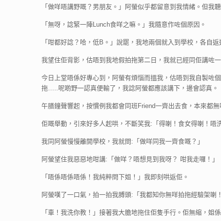
「做咩唔講野嘅？男朋友。」阿螢似乎都留意到我情緒。但我聽
「無呀，諗緊一陣Lunch食咩之嘛。」我隨意作咗個原因。
「咁都好諗？哈，低B。」說罷，我地兩個就入到學校，各自返
我望住佢背影，估唔到我地假拍拖第二日，我就已經同佢講咗一
今日上堂唔係好專心到，阿螢有煩惱而搵我，估唔到我自製咗個
拖…..呢啲野一認真便輸了，我諗阿螢都應該講下，邊會認真。
午膳鐘聲響起，按慣例我都會同班Friend一齊出去食，本來
佢嘅舉動，引來好多人起哄，不斷笑我:「得喇！食女得喇！唔
我同阿螢慢慢離開學校，我就問:「做咩同我一齊食嘅？」
阿螢望住我惡惡地咁講:「做咩？唔想見到我呀？ 咁我走囉！」
「唔係唔係唔係！我純粹問下姐！」我即刻哄返佢。
阿螢嘆了一口氣，拍一拍我膊頭:「我都知你無咩拍拖經驗架喇
「車！我洗你教！」接著我大膽地拖住佢隻手行。佢無縮，姐係佢