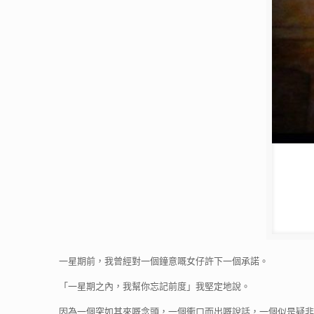
一星期前，我曾經對一個鐘意嘅女仔許下一個承諾。
「一星期之內，我幫你忘記前度」我堅定地說。
因為一個突如其來嘅念頭，一個衝口而出嘅說話，一個似是疑非