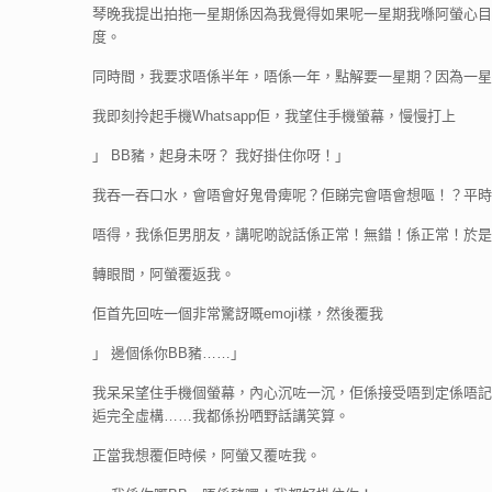
琴晚我提出拍拖一星期係因為我覺得如果呢一星期我喺阿螢心目
度。
同時間，我要求唔係半年，唔係一年，點解要一星期？因為一星
我即刻拎起手機Whatsapp佢，我望住手機螢幕，慢慢打上
」 BB豬，起身未呀？ 我好掛住你呀！」
我吞一吞口水，會唔會好鬼骨痺呢？佢睇完會唔會想嘔！？平時
唔得，我係佢男朋友，講呢啲說話係正常！無錯！係正常！於是我
轉眼間，阿螢覆返我。
佢首先回咗一個非常驚訝嘅emoji樣，然後覆我
」 邊個係你BB豬……」
我呆呆望住手機個螢幕，內心沉咗一沉，佢係接受唔到定係唔記
逅完全虛構……我都係扮哂野話講笑算。
正當我想覆佢時候，阿螢又覆咗我。