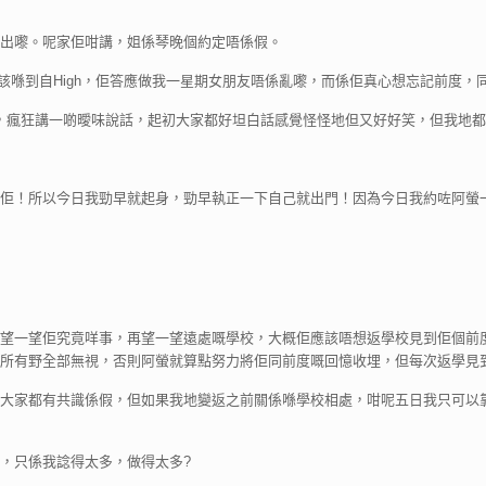
出嚟。呢家佢咁講，姐係琴晚個約定唔係假。
唔應該喺到自High，佢答應做我一星期女朋友唔係亂嚟，而係佢真心想忘記前度
夜晚，瘋狂講一啲曖味說話，起初大家都好坦白話感覺怪怪地但又好好笑，但我地
佢！所以今日我勁早就起身，勁早執正一下自己就出門！因為今日我約咗阿螢
望一望佢究竟咩事，再望一望遠處嘅學校，大概佢應該唔想返學校見到佢個前
所有野全部無視，否則阿螢就算點努力將佢同前度嘅回憶收埋，但每次返學見
家都有共識係假，但如果我地變返之前關係喺學校相處，咁呢五日我只可以靠W
，只係我諗得太多，做得太多?