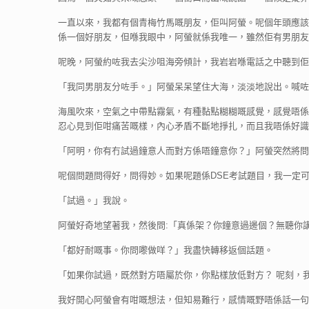
一直以來，我都有個青梅竹馬嘅朋友，佢叫阿螢。呢個年頭應該
係一個好朋友，但喺我眼中，阿螢就係我唯一，雖然佢有男朋友
呢晚，阿螢約咗我去尖沙咀海旁傾計，我岩岩喺電話之中聽到佢
「我同男朋友分咗手。」阿螢呆呆望住大海，淡淡地說出。喊咗
海風吹來，空氣之中帶點霧氣，有種黏點糊糊嘅感覺，感覺唔係
忍心見到佢咁痛苦嘅樣，內心矛盾不斷地掙扎，而且我唔係好識
「阿明，你有冇試過鐘意人而對方係唔鐘意你？」阿螢突然將問
呢個問題問得好，問得妙。如果呢題係DSE考試題目，我一定
「試過。」我說。
阿螢好奇地望著我，然後問:「真係架？你鐘意過邊個？無聽你
「都好耐嘅事。你問嚟做咩？」我盡快轉移返個話題。
「如果你試過，既然對方唔屬於你，你點樣放低對方？ 呢刻，
我好開心阿螢會有咁嘅想法，但知易難行，感情嘅野唔係話一句