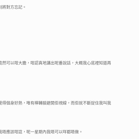
刻將對方忘記。
竟然可以咁大膽，咁認真地講出呢番說話，大概我心底裡知道再
覺得個身好熱，唯有檸轉臉避開佢視線，而佢就不斷捉住我叫我
我唔應該咁諗，呢一星期內我唔可以咩都唔做。