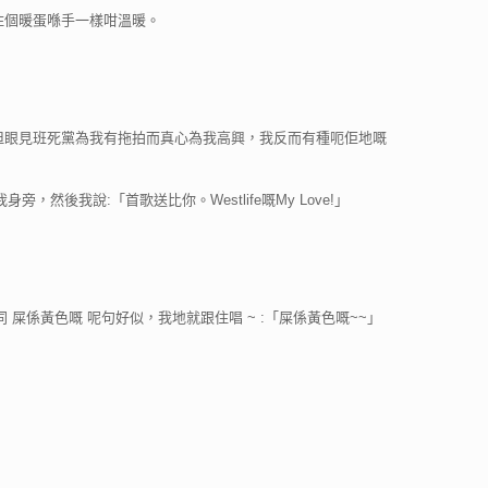
住個暖蛋喺手一樣咁溫暖。
。但眼見班死黨為我有拖拍而真心為我高興，我反而有種呃佢地嘅
我說:「首歌送比你。Westlife嘅My Love!」
nce again 同 屎係黃色嘅 呢句好似，我地就跟住唱 ~ :「屎係黃色嘅~~」