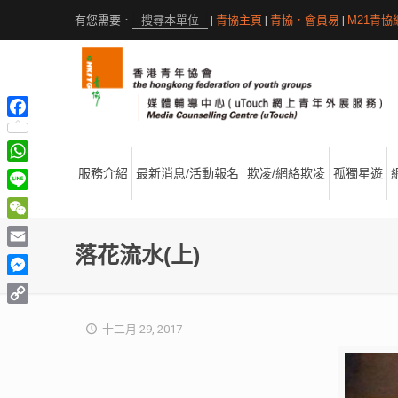
|
青協主頁
|
青協・會員易
|
M21青協
Facebook
WhatsApp
服務介紹
最新消息/活動報名
欺凌/網絡欺凌
孤獨星遊
Line
WeChat
落花流水(上)
Email
Messenger
Copy
十二月 29, 2017
Link