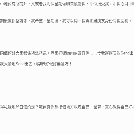
中地位有所提升，又或者我呢個星期做啲去感動佢，令佢接受我，咁佢心目中
期後就係聖誕節，我希望一星期後，我可以用一個真正男朋友身份同佢慶祝。
同佢傾計大家都係粗聲粗氣，呢家打呢啲肉麻野真係……令我遲遲唔敢Send出
大膽地Send出去。嗚呀!好似好無臉呀！
得咗我地琴日個約定？呢刻真係想搵個地方收埋自己一世算，真心覺得自己好