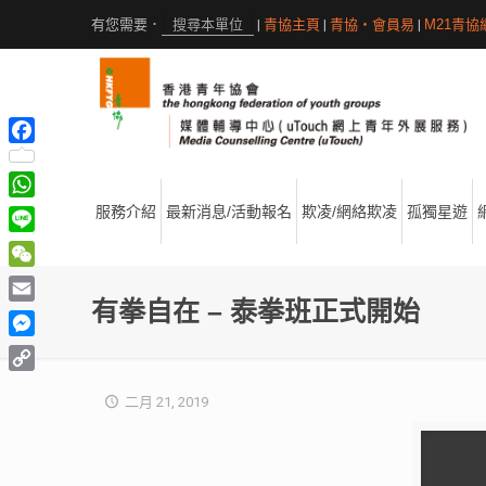
|
青協主頁
|
青協・會員易
|
M21青協
Facebook
WhatsApp
服務介紹
最新消息/活動報名
欺凌/網絡欺凌
孤獨星遊
Line
WeChat
有拳自在 – 泰拳班正式開始
Email
Messenger
Copy
二月 21, 2019
Link