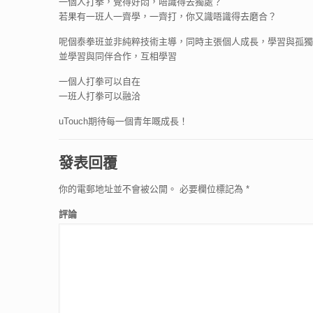
一個人打拳，覺得好悶，唔識得去獨處？
若果有一班人一齊學，一齊打，你又識唔識得去磨合？
呢個泰拳班並非純粹技術主導，同時主張個人成長，學習與孤獨
並學習與同伴合作，互相學習
一個人打拳可以自在
一班人打拳可以融洽
uTouch期待每一個青年嘅成長！
發表回覆
你的電郵地址並不會被公開。
必要欄位標記為
*
評論