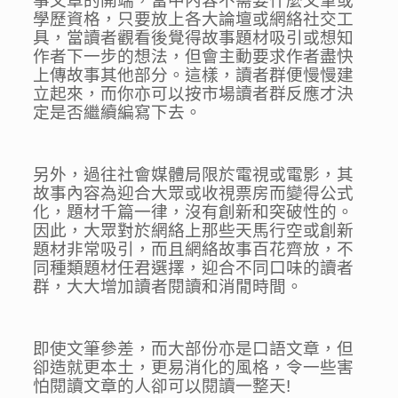
事文章的開端，當中內容不需要什麼文筆或
學歷資格，只要放上各大論壇或網絡社交工
具，當讀者觀看後覺得故事題材吸引或想知
作者下一步的想法，但會主動要求作者盡快
上傳故事其他部分。這樣，讀者群便慢慢建
立起來，而你亦可以按市場讀者群反應才決
定是否繼續編寫下去。
另外，過往社會媒體局限於電視或電影，其
故事內容為迎合大眾或收視票房而變得公式
化，題材千篇一律，沒有創新和突破性的。
因此，大眾對於網絡上那些天馬行空或創新
題材非常吸引，而且網絡故事百花齊放，不
同種類題材任君選擇，迎合不同口味的讀者
群，大大增加讀者閱讀和消閒時間。
即使文筆參差，而大部份亦是口語文章，但
卻造就更本土，更易消化的風格，令一些害
怕閱讀文章的人卻可以閱讀一整天!