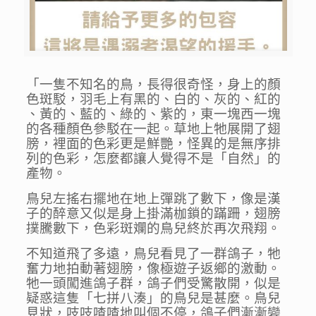
「一隻不知名的鳥，長得很奇怪，身上的顏
色斑駁，羽毛上有黑的、白的、灰的、紅的
、黃的、藍的、綠的、紫的，東一塊西一塊
的各種顏色參駁在一起。草地上牠展開了翅
膀，裡面的色彩更是鮮艷，怪異的是無序排
列的色彩，怎麼都讓人覺得不是「自然」的
產物。
鳥兒左搖右擺地在地上彈跳了數下，像是漢
子的醉意又似是身上掛滿枷鎖的蹣跚，翅膀
撲騰數下，色彩斑斕的鳥兒終於再次飛翔。
不知道飛了多遠，鳥兒看見了一群鴿子，牠
奮力地拍動著翅膀，像極遊子返鄉的激動。
牠一頭闖進鴿子群，鴿子們受驚散開，似是
疑惑這隻「七拼八湊」的鳥兒是甚麼。鳥兒
見狀，吱吱喳喳地叫個不停，鴿子們漸漸變