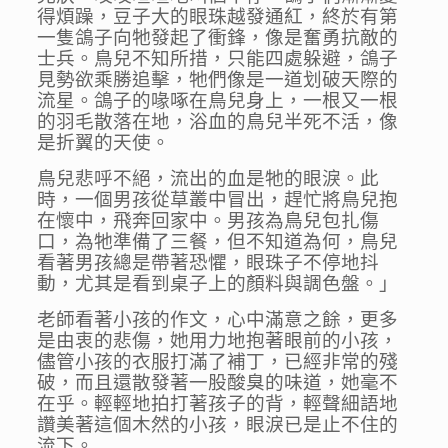
得煩躁，豆子大的眼珠越發通紅，終於有第
一隻鴿子向牠發起了衝鋒，像是奮勇抗敵的
士兵。鳥兒不知所措，只能四處躲避，鴿子
見勢欲乘勝追擊，牠們像是一道划破天際的
流星。
鴿子的喙啄在鳥兒身上，一根又一根
的羽毛散落在地，浴血的鳥兒半死不活，像
是折翼的天使。
鳥兒悲呼不絕，流出的血是牠的眼淚。此
時，一個男孩從草叢中冒出，趕忙將鳥兒抱
在懷中，飛奔回家中。男孩為鳥兒包扎傷
口，為牠準備了三餐，但不知道為何，鳥兒
看著男孩總是帶著恐懼，眼珠子不停地抖
動，尤其是看到桌子上的顏料與調色盤。」
老師看著小孩的作文，心中滿意之餘，更多
是由衷的悲傷，她用力地抱著眼前的小孩，
儘管小孩的衣服打滿了補丁，已經非常的殘
破，而且還散發著一股酸臭的味道，她毫不
在乎。輕輕地拍打著孩子的背，輕聲細語地
讚美著這個木然的小孩，眼淚已是止不住的
流下。