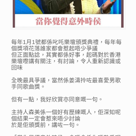
每年1月1號都係叱吒樂壇頒獎典禮，每年每
個獎項花落誰家都會惹起唔少爭議
但正面點諗，其實都係好事，起碼對於香港
樂壇嚟講有關注，有討論，令人重新認識或
回味
全晚最具爭議，當然係姜濤拎咗最喜愛男歌
手同歌曲獎。
但有一點，我好欣賞亦同意嘅一句。
主持人森美係一個好有歷練嘅人，佢深知呢
個結果一定會惹來唔少討論
於是佢頒獎前，講咗一句。