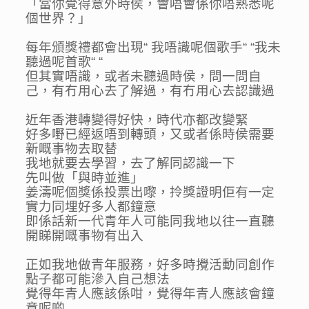
「當你覺得意外時侯，會唔會係你唔熟悉呢
個世界？」
每年頒獎禮都會出現“ 我唔識呢個歌手“ “我未
聽過呢首歌“ “
但其實唔識，或者未聽過時侯，問一問自
己，有冇用心去了解過，有冇用心去認識過
近年香港轉變得好快，時代亦都改變緊
好多嘢已經返唔到轉頭，又或者係時侯需要
新嘅事物去取替
我地就要去學習，去了解同認識一下
先叫做「與時並進」
姜濤呢個獎係投票出嚟，拎獎證明佢有一定
實力同埋好多人都鐘意
即係話新一代青年人可能同我地以往一直聽
開睇開嘅事物有出入
正如我地做青年服務，好多時攪活動同創作
點子都可能滲入自己想法
覺得年青人應該係咁，覺得年青人應該會鐘
意呢啲