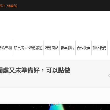
網台
|
好義配
網絡專欄
研究調查/媒體報道
活動回顧
青年影片
合作伙伴
聯絡我們
獨處又未準備好，可以點做
《