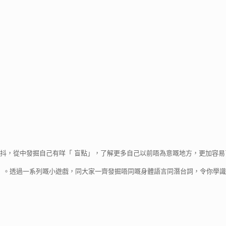
抖，從中發掘自己有咩「 盲點」，了解更多自己以前唔為意嘅地方，更加容易
 戲劇遊戲工作坊」。透過一系列嘅小遊戲，同大家一齊發掘唔同嘅身體語言同潛台詞，