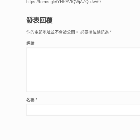
https://forms.gle/YHRAVfQWjAZQuJwV9
發表回覆
你的電郵地址並不會被公開。
必要欄位標記為
*
評論
名稱
*