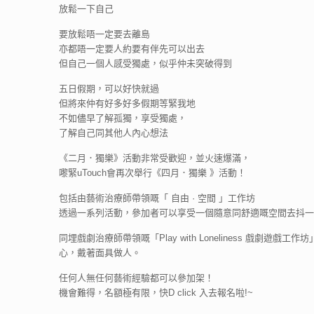
放鬆一下自己
要放鬆唔一定要去離島
亦都唔一定要人約要有伴先可以出去
但自己一個人感受獨處，似乎仲未突破得到
五日假期，可以好快就過
但將來仲有好多好多假期等緊我地
不如儘早了解孤獨，享受獨處，
了解自己同其他人內心想法
《二月．獨樂》活動非常受歡迎，並火速爆滿，
嚟緊uTouch會再次舉行《四月．獨樂 》活動！
包括由藝術治療師帶領嘅「 自由 · 空間 」工作坊
透過一系列活動，參加者可以享受一個隨意同舒適嘅空間去抖一
同埋戲劇治療師帶領嘅「Play with Loneliness
心，戴著面具做人。
任何人無任何藝術經驗都可以參加架！
機會難得，名額極有限，快D click 入去報名啦!~