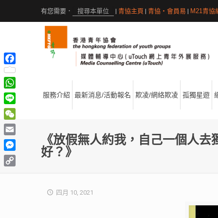
|
青協主頁
|
青協・會員易
|
M21青協
Facebook
WhatsApp
服務介紹
最新消息/活動報名
欺凌/網絡欺凌
孤獨星遊
Line
WeChat
《放假無人約我，自己一個人去
Email
好？》
Messenger
Copy
Link
四月 10, 2021