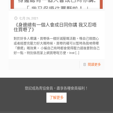
七月 26, 2021
《身邊總有一個人會成日同你講 我又忍唔
住買嘢了》
對於好多人嚟講，買嘢係一樣好減壓嘅活動。喺自己唔開心
或者經歷完壓力好大嘅時候，買嘢的確可以暫時為我哋帶嚟
「療癒」嘅效果。 小編自己有時都會覺得壓力過後要對自己
好一點，特別係而家上網買嘢咁方便，Inst
[…]
閱讀更多
登記成為青協會員，盡享各種會員福利！
了解更多