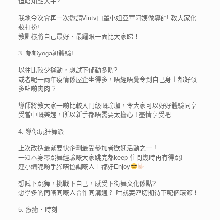
但唔知點入手?
我地今次會再一次邀請Viutv口罩小姐亞軍阿姨做導師! 教大家化
妝打扮!
教點樣將自己最好、最耀眼一面比大家睇！
3. 郁郁yoga初體驗!
以往比較少運動，想試下郁動多啲?
或者呢一兩年疫情係屋企坐得多，唔經唔覺令到自己身上都好似
多咗啲肉肉 ?
導師將教大家一啲比較入門級嘅瑜珈，令大家可以好好體驗同享
受當中嘅樂趣，所以新手都唔需要太擔心 ! 盡情享受吧
4. 導你玩狂舞派
上次改造最緊要快企劃最受參加者歡迎活動之一 !
一眾本身零跳舞經驗嘅大家跳完都keep 住問幾時再有得跳!
連小編呢啲手腳唔協調嘅人士都好Enjoy
想試下跳舞，挑戰下自己，感受下街舞文化係點?
想學多啲同唔同嘅人合作同溝通？ 咁就要密切期待下呢個環節！
5. 療癒・時刻