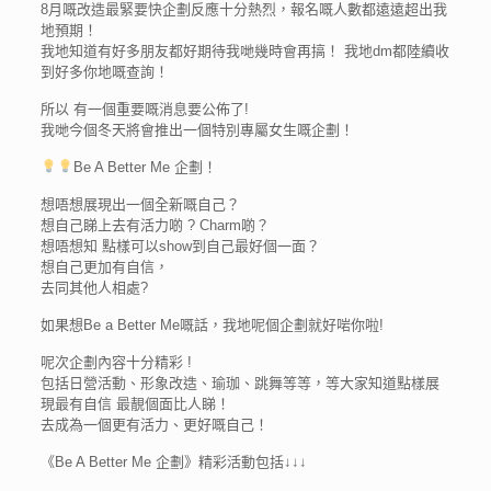
8月嘅改造最緊要快企劃反應十分熱烈，報名嘅人數都遠遠超出我
地預期！
我地知道有好多朋友都好期待我哋幾時會再搞！ 我地dm都陸續收
到好多你地嘅查詢！
所以 有一個重要嘅消息要公佈了!
我哋今個冬天將會推出一個特別專屬女生嘅企劃！
Be A Better Me 企劃！
想唔想展現出一個全新嘅自己？
想自己睇上去有活力啲 ? Charm啲？
想唔想知 點樣可以show到自己最好個一面？
想自己更加有自信，
去同其他人相處?
如果想Be a Better Me嘅話，我地呢個企劃就好啱你啦!
呢次企劃內容十分精彩 !
包括日營活動、形象改造、瑜珈、跳舞等等，等大家知道點樣展
現最有自信 最靚個面比人睇！
去成為一個更有活力、更好嘅自己！
《Be A Better Me 企劃》精彩活動包括↓↓↓