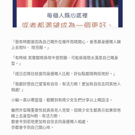
「我有時都會因為自己嘅外在條件而唔開心，會羡慕身邊嘅人睇
上去咁fit、 咁亮眼。」
「有時候 其實都唔係咁中意照鏡，可能係我唔太滿意自己嘅身
型。」
「成日忍唔住就會同身邊嘅人比較，好似點都唔夠佢地好。」
「我都好想自己望落有自信、有活力啲！更加有自信去同其他人
相處! 」
小編一直以嚟當值，都聽到有唔少女生們分享以上嘅諗法。
雖然外型嘅重要性就真係見人見智，但唔少女生都表示如果佢地
睇上去身型fit啲、有活力啲，
都會令到佢地更加有自信去同身邊嘅人相處，
亦都會令到自己開心咗。