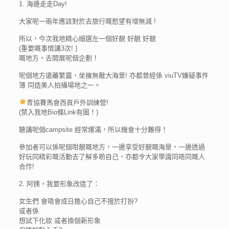
1. 海邊走走Day!
大家呢一兩年應該對於去旅行嘅慾望有增無減 !
所以，今次我地精心細選左一個好靚 好靚 好靚
(重要嘅事情講3次! )
嘅地方，去開展呢個企劃！
呢個地方遠離繁囂，坐擁無敵大海景! 亦都曾經係 viuTV嫌疑事件
簿 同造美人拍攝場地之一。
青協賽馬會西貢戶外訓練營!
(禁入我地Bio條Link有圖！)
聽講呢個campsite 經常爆滿，所以機會十分難得！
參加者可以係呢個咁靚嘅地方，一邊享受好靚嘅海景，一邊透過
好玩同精彩嘅活動去了解多啲自己，亦都令大家學識同唔同嘅人
合作!
2. 阿姨，我要形象改造了：
女生們 會唔會成日擔心自己不擅於打扮?
或者係
想試下化妝 或者換個新形象