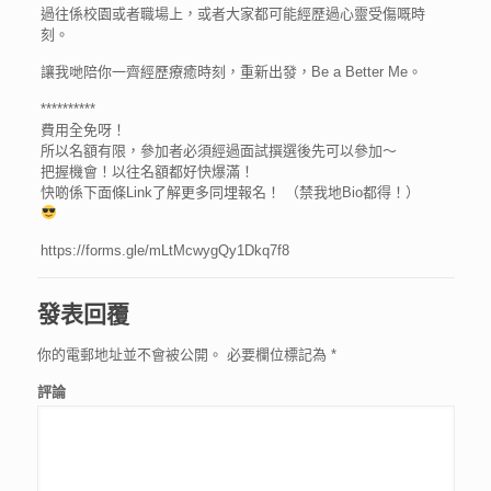
過往係校園或者職場上，或者大家都可能經歷過心靈受傷嘅時
刻。
讓我哋陪你一齊經歷療癒時刻，重新出發，Be a Better Me。
**********
費用全免呀！
所以名額有限，參加者必須經過面試撰選後先可以參加～
把握機會！以往名額都好快爆滿！
快啲係下面條Link了解更多同埋報名！ （禁我地Bio都得！）
https://forms.gle/mLtMcwygQy1Dkq7f8
發表回覆
你的電郵地址並不會被公開。
必要欄位標記為
*
評論