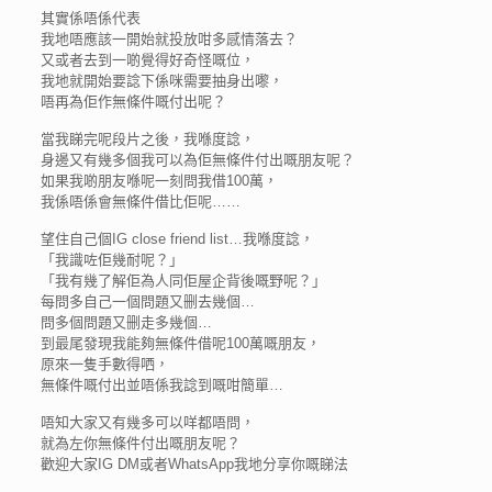
其實係唔係代表
我地唔應該一開始就投放咁多感情落去？
又或者去到一啲覺得好奇怪嘅位，
我地就開始要諗下係咪需要抽身出嚟，
唔再為佢作無條件嘅付出呢？
當我睇完呢段片之後，我喺度諗，
身邊又有幾多個我可以為佢無條件付出嘅朋友呢？
如果我啲朋友喺呢一刻問我借100萬，
我係唔係會無條件借比佢呢……
望住自己個IG close friend list…我喺度諗，
「我識咗佢幾耐呢？」
「我有幾了解佢為人同佢屋企背後嘅野呢？」
每問多自己一個問題又删去幾個…
問多個問題又删走多幾個…
到最尾發現我能夠無條件借呢100萬嘅朋友，
原來一隻手數得哂，
無條件嘅付出並唔係我諗到嘅咁簡單…
唔知大家又有幾多可以咩都唔問，
就為左你無條件付出嘅朋友呢？
歡迎大家IG DM或者WhatsApp我地分享你嘅睇法