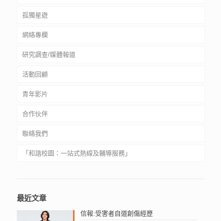
孤獨星遊
服務質素標準
網絡欺凌自救資源
網絡專欄
輔導服務
網絡欺凌自助教材套
孤獨星球生存手冊
研究調查/媒體報道
意見收集箱
網絡欺凌特展
星遊遺孤
活動回顧
處理投訴及意見流程
文字獨白
青年影片
孤獨類型分析
合作伙伴
聯絡我們
中小學
「和諧校園：一站式熱線及輔導服務」
大專院校
社福機構
和谐校园 ：一站式热线及辅导服务
Harmonious School: One-Stop Hotline and Counselling
最近文章
Services
信報:受害者自道創傷經歷