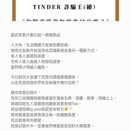
最近呢套片都引起一啲嘅熱話
人大咗，生活嘅圈子就會愈嚟愈細，
使用交友軟件就成為咗認識新朋友嘅另一種新方式，
有人係入面遇到真愛 ，
亦有人係入面被人呃錢呃感情，
當然唔少得被人騙色。
今日就同大家講下究竟何謂健康嘅關係，
以及究竟呢個世界有否無條件嘅付出呢？
睇完呢套記錄片，
見到三段嘅關係都係建基於滿身名牌、保鑣、跑車、飛機之上，
唔通同陌生人發展情侶關係就靠食個Tea，
再加埋佢啲ig post就認定咗對方
？
我地都會投放感情落去每一段嘅關係度，
而且都會有所期望，
而係記錄片中，受害者們喺最尾受到好大嘅傷害。