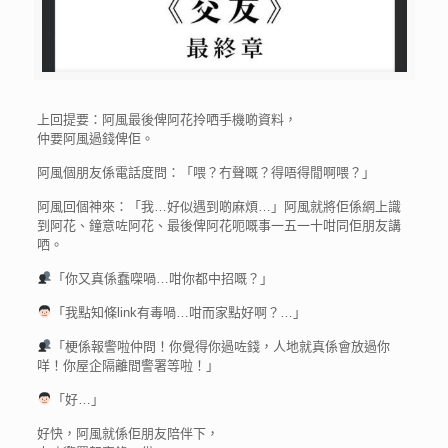
上回提要：阿風最後俾阿花拎哂手機啲資料，
仲要阿風過錢俾佢。
阿風個朋友係電話度問：「喂？冇聲嘅？得唔得閒啊喂？」
阿風回個神來：「我…好似遇到啲麻煩…」阿風就將佢係網上識
到阿花、鐘意咗阿花、最後俾阿花呃嘅事一五一十咁同佢朋友講
哂。
「你又真係蠢㗎喎…咁你都中招嘅？」
「我點知條link有毒喎…咁而家點好啊？…」
「梗係報警啦仲問！你覺得你過咗錢，人地就真係會放過你
咩！你屋企隔離間警署等啦！」
「好…」
好快，阿風就係佢朋友陪伴下，