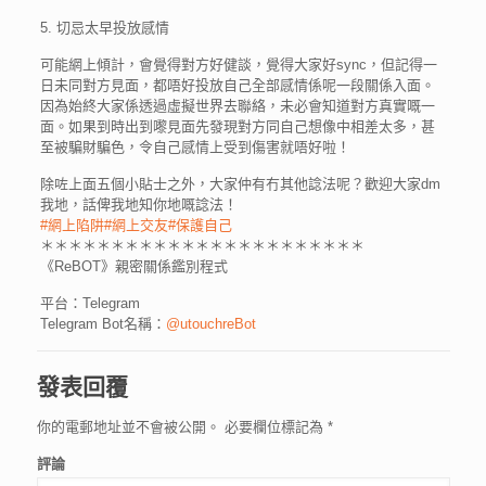
5. 切忌太早投放感情
可能網上傾計，會覺得對方好健談，覺得大家好sync，但記得一
日未同對方見面，都唔好投放自己全部感情係呢一段關係入面。
因為始終大家係透過虛擬世界去聯絡，未必會知道對方真實嘅一
面。如果到時出到嚟見面先發現對方同自己想像中相差太多，甚
至被騙財騙色，令自己感情上受到傷害就唔好啦！
除咗上面五個小貼士之外，大家仲有冇其他諗法呢？歡迎大家dm
我地，話俾我地知你地嘅諗法！
#網上陷阱
#網上交友
#保護自己
＊＊＊＊＊＊＊＊＊＊＊＊＊＊＊＊＊＊＊＊＊＊＊
《ReBOT》親密關係鑑別程式
平台：Telegram
Telegram Bot名稱：
@utouchreBot
發表回覆
你的電郵地址並不會被公開。
必要欄位標記為
*
評論