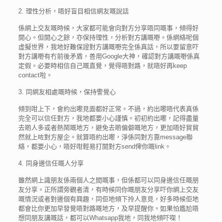
2. 理性分析，唔好盲目相信網友嘅說話
係網上交友嘅時候，大家都可能會向對方分享唔同嘅事，傾得好
開心。但開心之餘，亦保持理性，分析對方講嘅嘢。係網絡呢個
虛擬世界，我地好難保證對方講嘅嘢完全係真話，所以要留意吓
對方講嘢有冇前後矛盾，善用Google大神，確認對方講嘅嘢係真
定假。必要時相信自己嘅直覺，覺得唔對路，就唔好再keep
contact啦。
3. 同網友相處嘅時候，保持警覺心
傾到咁上下，會約出嚟見面都好正常。不過，約出嚟唔代表真係
完全可以信任對方，我地都要小心謹慎。初初約出嚟，記得盡量
去啲人多或者熱鬧嘅地方，避免去啲偏僻嘅地方，更加唔好貿貿
然就上咗對方屋企。就算唔約出嚟，淨係同對方靠message聯
絡，都要小心，唔好咁輕易打開對方send俾你嘅link。
4. 同身邊信任嘅人分享
雖然網上識朋友係兩個人之間嘅事，但係都可以同身邊信任嘅朋
友分享。正所謂旁觀者清，有時候同你嘅朋友分享吓你網上交友
嘅情況或者對邊個有興趣，同佢地傾下拎人意見，好多時候佢地
都會比你更加早發覺唔對路嘅地方，及早提醒你。如果怕尷尬唔
想同朋友講嘅話，都可以Whatsapp我地，同我地傾吓㗎！