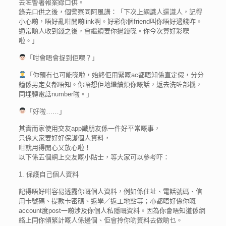
去咗警署報案錄口供。
錄完口供之後，個警察同阿風講：「下次上網識人還識人，記得
小心啲，唔好亂咁開啲link啊。好彩你個friend叫你唔好過錢咋。
通常啲人收到錢之後，會繼續要你過錢㗎。你今次算好彩㗎
啦。」
「咁會唔會捉到佢㗎？」
「你預冇乜可能㗎啦，始終佢用緊嘅ac都唔知係直定假，分分
鐘係男定女都唔知。你唔想佢地繼續煩你嘅話，返去洗咗部機，
同埋轉電話number啦。」
「好啦……」
其實而家使用交友app識朋友係一件好平常嘅事，
只係大家要好好保護個人資料，
咁就用得開心又放心啦！
以下係五個網上交友嘅小貼士，等大家可以參考吓：
1. 保護自己個人資料
記得唔好咁容易透露你嘅個人資料，例如係住址、電話號碼、信
用卡號碼、提款卡密碼、返學／返工地點等；亦都唔好係你嘅
account度post一啲涉及你個人私隱嘅資料。因為你會唔知道係網
絡上同你傾緊計嘅人係邊個、佢會拎你啲資料去做啲乜。