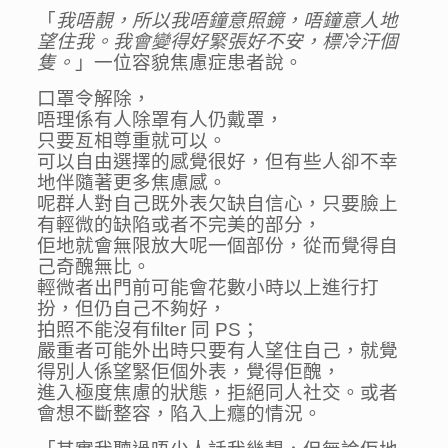
「
我唔靚，所以我唔鐘意照鏡，唔鐘意人地
望住我。我會變得好緊張好不安，標冷汗個
隻。
」一位容貌焦慮症患者說。
口罩令解除，
唔理係有人除罩有人仍戴罩，
只要亙相尊重就可以。
可以自由選擇的感覺很好，但有些人卻不幸
地伴隨著更多焦慮感。
呢群人對自己既外表欠缺自信心，只要臉上
有輕微的缺陷或者不完美的部分，
佢地就會無限放大呢一個部份，從而覺得自
己奇醜無比。
輕微者出門前可能會花數小時以上進行打
扮，但仍自己不夠好，
拍照不能沒有filter 同 PS；
嚴重者可能外出時只要有人望住自己，就覺
得別人係望緊佢個外表，覺得佢醜，
進入極度焦慮的狀態，拒絕同人社交。或者
會想不斷整容，陷入上癮的情況。