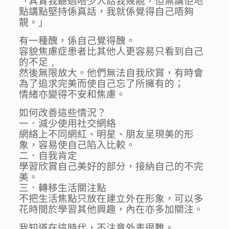
「其實我聽過唔少人話我幾靚，但無論佢地
點講點堅持係真話，我就係覺得自己唔夠
靚。」
有一種醜，係自己覺得醜。
容貌焦慮症患者比其他人更容易只看到自己
的不足﹐
然後無限放大。他們無法自我欣賞，有時會
為了追求完美而使自己忘了所擁有的；
情緒亦變得不安和焦慮。
如何改善這些情況？
一．減少使用社交網絡
網絡上不同網紅、明星、朋友呈現美的形
象，容易使自己陷入比較。
二．自我肯定
學習欣賞自己美好的部分，接納自己的不完
美。
三．轉移生活關注點
不把生活焦點只放在建立外在形象，可以多
花時間於學習其他興趣，內在亦多加關注。
我知道在這時代，不注意外表很難。