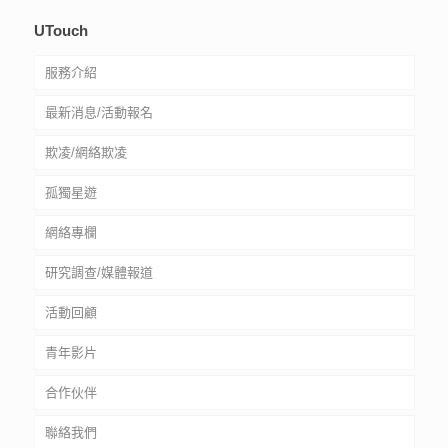
UTouch
服務介紹
最新消息/活動報名
社工驗證
欺凌/網絡欺凌
常見問題
孤獨星遊
服務質素標準
網絡欺凌自救資源
網絡專欄
輔導服務
網絡欺凌自助教材套
孤獨星球生存手冊
研究調查/媒體報道
意見收集箱
網絡欺凌特展
星遊遺孤
活動回顧
處理投訴及意見流程
文字獨白
青年影片
孤獨類型分析
合作伙伴
聯絡我們
中小學