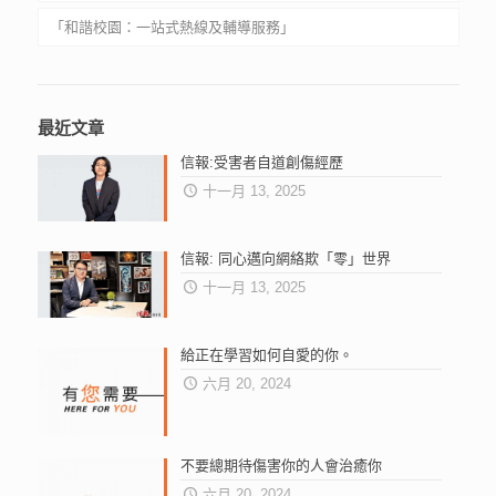
「和諧校園：一站式熱線及輔導服務」
大專院校
社福機構
和谐校园 ：一站式热线及辅导服务
Harmonious School: One-Stop Hotline and Counselling
最近文章
Services
信報:受害者自道創傷經歷
十一月 13, 2025
信報: 同心邁向網絡欺「零」世界
十一月 13, 2025
給正在學習如何自愛的你。
六月 20, 2024
不要總期待傷害你的人會治癒你
六月 20, 2024