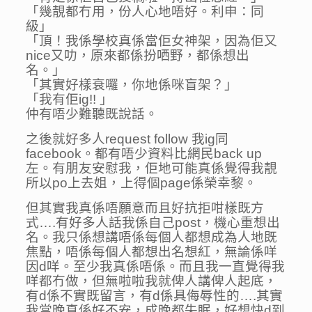
「幾靚都冇用，份人心地唔好。利申：同
級」
「頂！我係學校真係當佢女神架，因為佢又
nice又叻，原來都係扮哂野，都係想出
名。」
「其實好樣衰囉，你地係咪盲架？」
「我有佢ig!! 」
仲有唔少難聽既說話。
之後就好多人request follow 我ig同
facebook。都有唔少資料比網民back up
左。有朋友安慰我，佢地可能真係覺得我靚
所以po上去姐，上得個page係榮幸黎。
但其實我真係唔願意而且好抗拒咁樣既方
式….有好多人話我係自己post，機心重想出
名。我只係想講唔係每個人都想成為人地既
焦點，唔係每個人都想出名想紅，無論係咩
因d咩。至少我真係唔係。而且我一直覺得我
咩都冇做，但無啦啦我就俾人講俾人起底，
有d係不實既留言，有d係具侮辱性的….其實
我當晚真係好不安，成晚都失眠，好想快d到