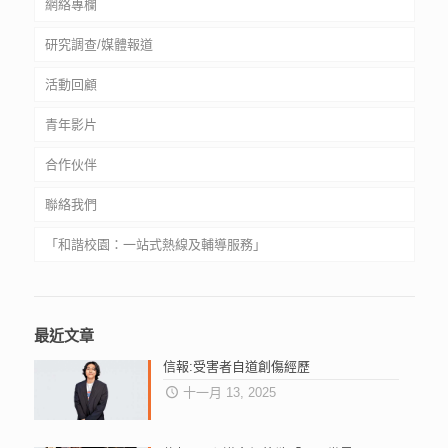
網絡專欄
輔導服務
網絡欺凌自助教材套
孤獨星球生存手冊
研究調查/媒體報道
意見收集箱
網絡欺凌特展
星遊遺孤
活動回顧
處理投訴及意見流程
文字獨白
青年影片
孤獨類型分析
合作伙伴
聯絡我們
中小學
「和諧校園：一站式熱線及輔導服務」
大專院校
社福機構
和谐校园 ：一站式热线及辅导服务
Harmonious School: One-Stop Hotline and Counselling
最近文章
Services
信報:受害者自道創傷經歷
十一月 13, 2025