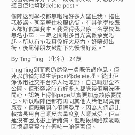
聽日佢地幫我delete post。
個陣返到學校都無啦啦好多人望住我，指住
我黎講。甚至著住校服係街，有其他學校既
人都好似識我咁。我覺得我只係一名學校既
無名小卒，一時之間咁多目光真係承受唔
起。所以有排我真係好大壓力，好唔想出
街，後尾係朋友鼓勵下先慢慢好返。’’
By Ting Ting （化名） 24歲
TingTing到而家仍然係一貫嘅低調作風，佢
連以前僅餘嘅生活post都delete埋。從此佢
淨係用社交平台睇人哋嘅野，自己嘅嘢全不
公開。佢形容當時有好多人都覺得佢唔洗唔
開心，認為上得個page其實更加應該係要開
心。所以嗰陣佢都冇再同其他人講佢嘅真實
感受，佢嘅唔開心佢嘅委屈。因為人們都比
較擅長用自己嘅尺去量度別人嘅感受。佢幸
運沒有因此患上情緒病，但呢段網絡欺凌嘅
回憶都實實在在俾咗一啲傷害佢。