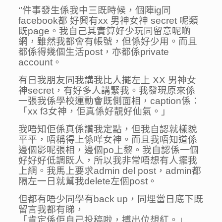
‘’件事發生係我中三既時候，個陣ig同
facebook都 好興有xx 男神女神 secret 呢類
既page。我自己其實算好少玩同留意呢啲
網，雖然我都會有帳號，但係好少用。而且
都係得幾個生活post，亦都係private
account。
有日我朋友同我講我比人擺左上 XX 男神女
神secret，有好多人講緊我。我發現原來係
一張我係學校運動會既側面相，caption係：
「xx f3女神，佢真係好靚好仙氣。」
我唔知佢係真係讚我定點，但我自認就樣貌
平平，唔稱得上係咩女神。而且我唔知道係
邊個影呢張相，邊個po上黎。我自認係一個
好好好低調既人，所以我非常唔想有人擺我
上網。我馬上要求admin del post，admin都
隔左一日就幫我delete左個post。
但都有唔少同學有back up，同埋當日底下既
留言我都有睇，
「肯定係佢自己投稿啦，搏出位想紅。」