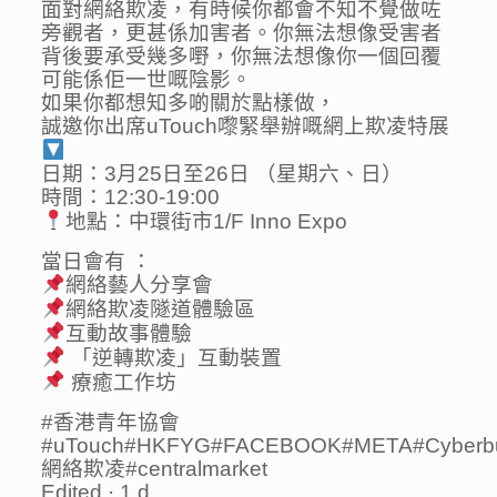
面對網絡欺凌，有時候你都會不知不覺做咗
旁觀者，更甚係加害者。你無法想像受害者
背後要承受幾多嘢，你無法想像你一個回覆
可能係佢一世嘅陰影。
如果你都想知多啲關於點樣做，
誠邀你出席uTouch嚟緊舉辦嘅網上欺凌特展
日期：3月25日至26日 （星期六、日）
時間：12:30-19:00
地點：中環街市1/F Inno Expo
當日會有 ：
網絡藝人分享會
網絡欺凌隧道體驗區
互動故事體驗
「逆轉欺凌」互動裝置
療癒工作坊
#香港青年協會
#uTouch#HKFYG#FACEBOOK#META#Cyberbullyi
網絡欺凌#centralmarket
Edited · 1 d