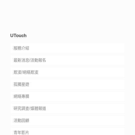
UTouch
服務介紹
最新消息/活動報名
社工驗證
欺凌/網絡欺凌
常見問題
孤獨星遊
服務質素標準
網絡欺凌自救資源
網絡專欄
輔導服務
網絡欺凌自助教材套
孤獨星球生存手冊
研究調查/媒體報道
意見收集箱
網絡欺凌特展
星遊遺孤
活動回顧
處理投訴及意見流程
文字獨白
青年影片
孤獨類型分析