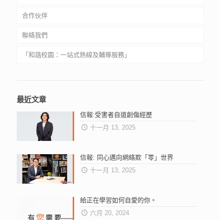
合作伙伴
聯絡我們
中小學
「和諧校園：一站式熱線及輔導服務」
大專院校
社福機構
和谐校园 ：一站式热线及辅导服务
Harmonious School: One-Stop Hotline and Counselling
最近文章
Services
信報:受害者自道創傷經歷
十一月 13, 2025
信報: 同心邁向網絡欺「零」世界
十一月 13, 2025
給正在學習如何自愛的你。
六月 20, 2024