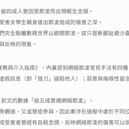
，逾四成人曾因受欺凌而出現輕生念頭。
受害女學生親身道出欺凌造成的傷害之深。
們完全脫離數碼世界以避開欺凌，這只是斬腳趾避沙
與反映的現象。
實務與介入指南》，內裏提到網絡欺凌常見手法有四種
虛假訊息（即「借刀」誣陷他人）；惡意與侮辱性留
，前文的數據「逾五成曾遇網絡欺凌」，
旁觀過，又或曾經參與，因此牽涉在過程中處於不同
成受害者曾經有自殺念頭，反映網絡欺凌的傷害可以很大