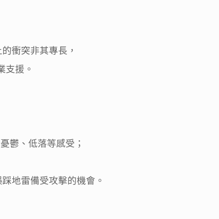
上的衝突非其專長，
業支援。
。
即憂鬱、低落等感受；
誤踩地雷備受攻擊的機會。