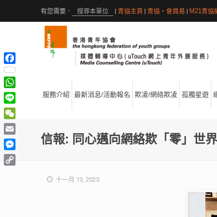
|
青協主頁
|
青協・會員易
|
M21青協
Facebook
WhatsApp
服務介紹
最新消息/活動報名
欺凌/網絡欺凌
孤獨星遊
Line
WeChat
信報: 同心邁向網絡欺「零」世
Email
Messenger
Copy
十一月 13, 2025
Link