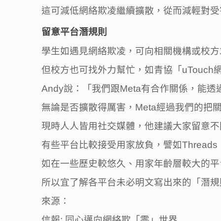
這可減低網絡欺凌繼續擴散，從而減輕對受
留意平台潛規則
學生如遇見網絡欺凌，可向相關機構或校方
但校方也可找外力幫忙，如青協「uTouc
Andy說：「我們跟Meta有合作關係，能
無論是否擴散得厲害，Meta經過我們的把
現時人人皆用社交媒體，他建議大家留意不
有些平台比較接受用家放負，譬如Threa
如在一些歷史較悠久、用家年齡層較大的平
所以宜了解各平台未必明文寫出來的「潛規
來源：
信報: 同心邁向網絡欺「零」世界