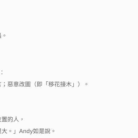
蟲。
：
言；惡意改圖（即「移花接木」）。
位置的人，
。」Andy如是說。