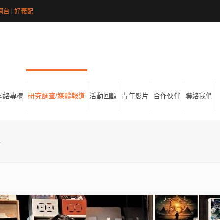
網台
|
好義配
網絡專欄
研究調查/媒體報道
活動回顧
青年影片
合作伙伴
聯絡我們
界