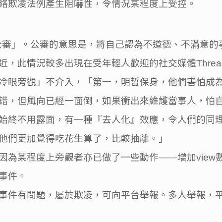
絡欺凌法例產生阻嚇性，令情況某程度上受控。
「公審」。公審的意思是，將自己認為不道德、不滿意的
，此情況較多出現在受年輕人歡迎的社交媒體Threa
冷眼旁觀」不介入，「第一，明哲保身，他們害怕成
錯，但風向已經一面倒，如果衝出來維護當事人，怕
始終不用露面，有一種『去人化』效應，令人們的同
他們更加覺得吃花生算了，比較抽離。」
為某程度上旁觀者亦已做了一些動作——增加view
事件。
事件有問題，屬於欺凌，可向平台舉報。多人舉報，