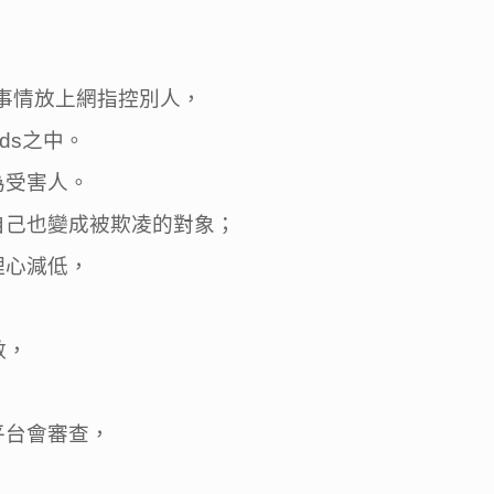
事情放上網指控別人，
ds之中。
為受害人。
自己也變成被欺凌的對象；
理心減低，
數，
平台會審查，