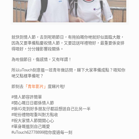
就快到情人節，去到呢啲節日，有拖拍嘅你哋就好似面臨大敵，
因為又要準備點慶祝情人節，又要諗送咩禮物好，最重要係安排
得唔好，分分鐘影響段關係。
為咗個節日，傷感情，又有咩謂！
所以uTouch刻意揾一班青年做訪問，睇下大家準備成點？唔知你
哋又點樣準備呢？
即刻去
「青年影片」
度睇片啦!
#
情人節容許簡單
#
開心嘅日日都係情人節
#
係IG見到好多朋友仔都話想送自己比另一半
#
呢份禮物咁重叫對方點收
#
祝大家情人節開開心心
#
單身嘅揾到自己嘅愛
#
uTouch62778899陪你度過每一刻