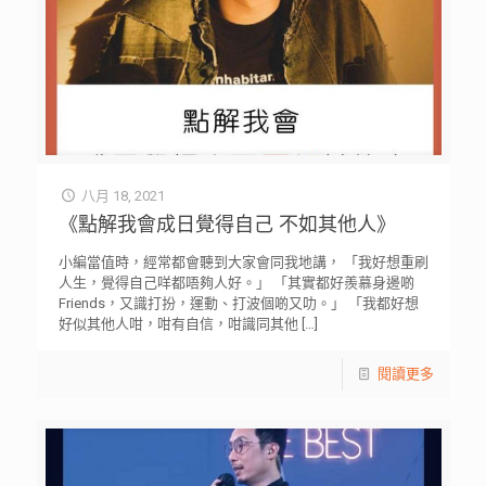
八月 18, 2021
《點解我會成日覺得自己 不如其他人》
小編當值時，經常都會聽到大家會同我地講， 「我好想重刷
人生，覺得自己咩都唔夠人好。」 「其實都好羨慕身邊啲
Friends，又識打扮，運動、打波個啲又叻。」 「我都好想
好似其他人咁，咁有自信，咁識同其他
[…]
閱讀更多