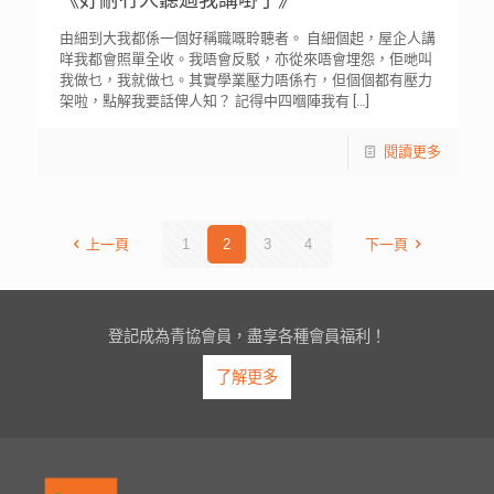
《好耐冇人聽過我講嘢了》
由細到大我都係一個好稱職嘅聆聽者。 自細個起，屋企人講
咩我都會照單全收。我唔會反駁，亦從來唔會埋怨，佢哋叫
我做乜，我就做乜。其實學業壓力唔係冇，但個個都有壓力
架啦，點解我要話俾人知？ 記得中四嗰陣我有
[…]
閱讀更多
上一頁
1
2
3
4
下一頁
登記成為青協會員，盡享各種會員福利！
了解更多