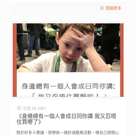
閱讀更多
七月 26, 2021
《身邊總有一個人會成日同你講 我又忍唔
住買嘢了》
對於好多人嚟講，買嘢係一樣好減壓嘅活動。喺自己唔開心