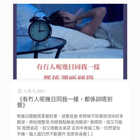
八月 5, 2021
《有冇人呢幾日同我一樣，都係訓唔到
覺》
呢幾日睡眠質素都好差，狀態低迷 有時候不知覺咁流咗好多
眼淚，將枕頭整濕 你問我點解會流眼淚? 我唔知，但又可能
知 我想承認，但又唔敢去承認 去到半夜兩三點，仍然望住
手機，腦入面仍然不斷運作 但原來身邊
[…]