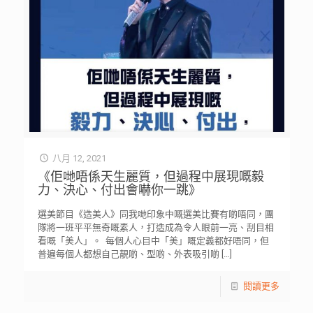
八月 12, 2021
《佢哋唔係天生麗質，但過程中展現嘅毅
力、決心、付出會嚇你一跳》
選美節目《造美人》同我哋印象中嘅選美比賽有啲唔同，團
隊將一班平平無奇嘅素人，打造成為令人眼前一亮、刮目相
看嘅「美人」。 ⁡ 每個人心目中「美」嘅定義都好唔同，但
普遍每個人都想自己靚啲、型啲、外表吸引啲
[…]
閱讀更多