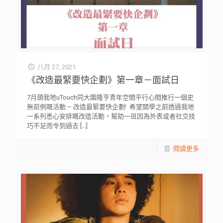
八月 27, 2021
《改造最緊要快企劃》第一章－面試日
7月頭我地uTouch同大圍隆亨青年空間平行心間推行一個史
無前例嘅活動 – 改造最緊要快企劃! ⁡ 希望開學之前透過我地
一系列悉心安排嘅改造活動，幫助一班因為外表或者社交技
巧不足而令到過去
[…]
閱讀更多