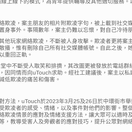
透過線上線下的模式，為青年提供輔導及其他適切服務
絡欺凌，案主朋友的相片附欺凌字句，被上載到社交
置身事外。事隔數年，案主仍難以忘懷，對自己冷待
其他玩家網絡欺凌，不斷被人身攻擊。欺凌者更將案
散播，惟有刪除自己所有社交媒體帳號。自此之後，
以重回正軌。
課堂中不斷受人取笑和排擠，其改圖更被發放於電話群
，因同情而向uTouch求助。經社工建議後，案主以
減低欺凌的痛苦和傷害。
法，uTouch於2023年3月25及26日於中環街
受欺凌者的感受、情緒，以及事件對他們的影響。整
絡欺凌情景的應對及情緒支援方法，讓大眾可以適時及有
等，教導受害人及旁觀者的應對技巧，提升公眾對網