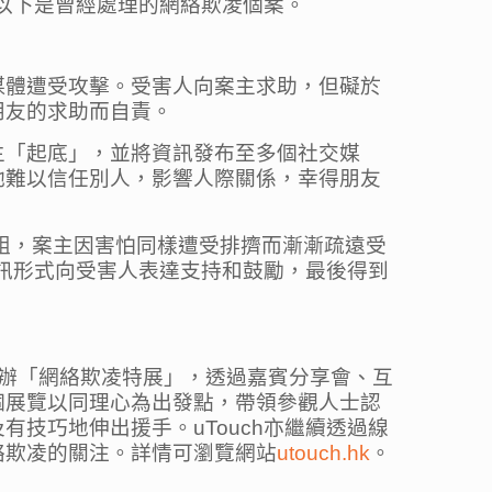
。以下是曾經處理的網絡欺凌個案。
媒體遭受攻擊。受害人向案主求助，但礙於
朋友的求助而自責。
主「起底」，並將資訊發布至多個社交媒
她難以信任別人，影響人際關係，幸得朋友
組，案主因害怕同樣遭受排擠而漸漸疏遠受
私訊形式向受害人表達支持和鼓勵，最後得到
市舉辦「網絡欺凌特展」，透過嘉賓分享會、互
個展覽以同理心為出發點，帶領參觀人士認
技巧地伸出援手。uTouch亦繼續透過線
絡欺凌的關注。詳情可瀏覽網站
utouch.hk
。