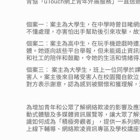
青協「uTouch網上青年外展服務」一直
個案一︰
案主為大學生，在中學時曾目睹網
不懂處理，亦害怕出手幫助後引來攻擊，故
個案二︰
案主為高中生，在玩手機遊戲時遭
體。她逐向該些平台舉報，但未能遏止資訊
和社工的陪伴和鼓勵，令她的生活和情緒得
個案三：
案主為大學生，班上一位同學於
害人。案主後來目睹受害人在校園獨自飲泣
對方表示謝意，認為感到被關懷和獲理解，
為增加青年和公眾了解網絡欺凌的影響及應對方
動式體驗及多媒體資訊展覽等，讓大眾了解
識如何成為「積極旁觀者」，提供一系列網
上線下輔導、網絡欺凌資訊專區及學校講座