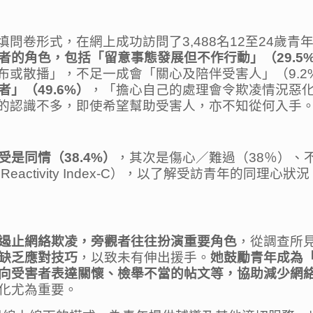
填問卷形式，在網上成功訪問了3,488名12至24歲
的角色，包括「留意事態發展但不作行動」（29.5%
發布或散播」，不足一成會「關心及陪伴受害人」（9.
」（49.6%）
，「擔心自己的處理會令欺凌情況惡化
凌的認識不多，即使希望幫助受害人，亦不知從何入手
是同情（38.4%）
，其次是傷心／難過（38％）、不忿
al Reactivity Index-C），以了解受訪青年的
遏止網絡欺凌，旁觀者往往扮演重要角色
，從調查所
缺乏應對技巧
，以致未有伸出援手。
她鼓勵青年成為
向受害者表達關懷、檢舉不當的帖文等，協助減少網
化尤為重要。