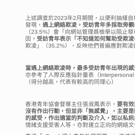
上述調查於2023年2月期間，以便利抽樣自
發現，
遇上網絡欺凌，受訪青年多採取旁觀者
（23.5%）會「向網站管理員檢舉以阻止
因，
受訪青年表示「不知道如何幫助受欺凌者
欺凌」（35.2%），反映他們普遍應對欺
當遇上網絡欺凌時，最多受訪青年出現的感受
亦參考了人際反應指針量表（Interperson
（得分越高，代表有較高的同理心）
香港青年協會督導主任張淑鳳
表示，
要有效
沒有作出行動，但並非「無感覺」，主要是
的感受，作出適當的判斷及介入，如以私訊
情緒支援受害人等，亦對建立正向的網絡文