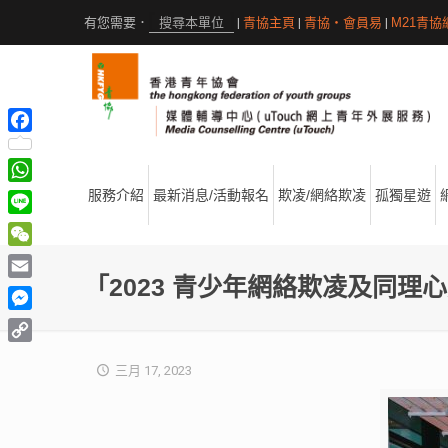
|
青協主頁
|
青協・會員易
|
M21青協
Facebook
WhatsApp
服務介紹
最新消息/活動報名
欺凌/網絡欺凌
孤獨星遊
Line
WeChat
「2023 青少年網絡欺凌及同理
Email
Messenger
Copy
三月 17, 2023
Link