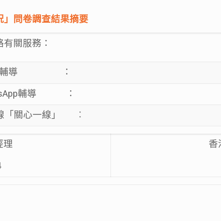
狀況」問卷調查結果摘要
絡有關服務：
上輔導 ：
atsApp輔導 ：
線「關心一線」 ︰
經理
香
4