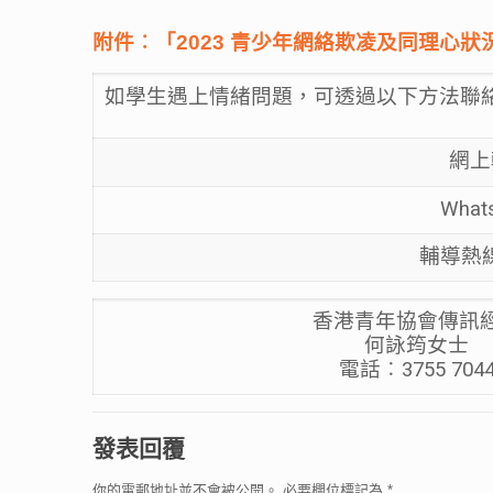
附件︰「2023 青少年網絡欺凌及同理心
如學生遇上情緒問題，可透過以下方法聯
網
Wh
輔導熱
香港青年協會傳訊
何詠筠女士
電話︰3755 704
發表回覆
你的電郵地址並不會被公開。
必要欄位標記為
*