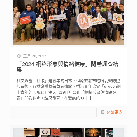
三月 20, 2024
「2024 網絡形象與情緒健康」問卷調查結
果
社交媒體「打卡」是青年的日常，但原來發布吃喝玩樂的照
片背後，有機會隱藏著負面情緒？香港青年協會「uTouch網
上青年外展服務」今天（29日）公布「網絡形象與情緒健
康」問卷調查。結果發現，在受訪的1,6
[…]
閱讀更多