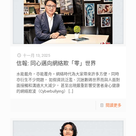
十一月 13, 2025
信報: 同心邁向網絡欺「零」世界
水能載舟，亦能覆舟。網絡時代為大家帶來許多方便，同時
亦衍生不少問題， 如假資訊泛濫、沉迷數碼世界而與人面對
面接觸和溝通大大減少， 甚至出現嚴重影響受害者身心健康
的網絡欺凌（Cyberbullying）
[…]
閱讀更多