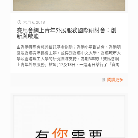
六月 6, 2018
賽馬會網上青年外展服務國際研討會：創
新與啟迪
由香港賽馬會慈善信託基金捐助；香港小童群益會、香港明
愛及香港青年協會主辦，並得到香港中文大學、香港城市大
學及香港理工大學的研究團隊支持，為期3年的「賽馬會網
上青年外展服務」於5月17及18日，一連兩日舉行了「賽馬
會網上青年服務國際研討會」，以「創新與啟廸」為題，探
討網上青年外展服務在香港發展的機遇，以及如何有效運用
閱讀更多
資訊科技（ICT）。 「賽馬會網上青年外展服務」對象主要
為被社會排斥的青少年，為他們提供「線上線下」輔導及才
能發展服務，推動青少年運用在資訊及通訊科技方面
（ICT）的創造力，發揮社會創新思維，為社會不同議題提
供新出路。另一方面，服務亦運用ICT與現有的青少年服務
產生協同效應，以迎接網絡世代的挑戰。 是次研討會反應非
常熱烈，吸引近450名社會服務機構、教育及各界有關人士
報名參與。澳洲新南威爾斯大學Professor Ilan Katz、韓國
社企Likelion總裁Mr Duhee Lee及日本明聖高中長谷川恒太
教頭亦為研討會作出演講。另外，本地學者、媒體領袖、前