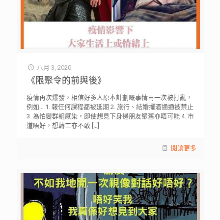
八月 3, 2020
《限聚令的前與後》
疫情再次爆發，相信好多人原本計劃嘅事情再一次被打亂，
例如… 1. 報任何課程都被延期 2. 旅行、結婚擺酒通通被禁止
3. 為怕變群組感染，即使想見下身邊朋友聚舊亦唔可能 4. 市
道唔好，想轉工亦不敢
[…]
閱讀更多