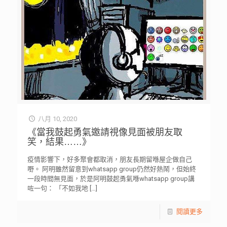
八月 10, 2020
《當我鼓起勇氣邀請視像見面被朋友取
笑，結果……》
疫情影響下，好多聚會都取消，朋友長期留喺屋企做自己
嘢。 阿明雖然留意到whatsapp group仍然好熱鬧，但始終
一段時間無見面，於是阿明鼓起勇氣喺whatsapp group講
咗一句： 「不如我地
[…]
閱讀更多