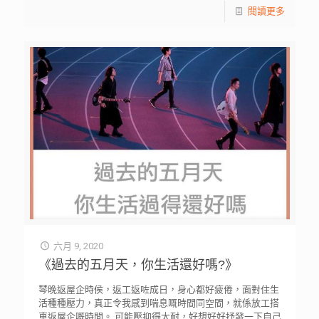
閱讀更多
六月 9, 2020
《過去的五月天，你生活還好嗎?》
琴晚返屋企時侯，返工返咗成日，身心都好疲倦，面對住生
活種種壓力，真正令我感到喘息嘅時間同空間，就係放工搭
車返屋企嘅時間。 可能壓抑得太耐，好想好好抒發一下自己