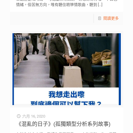
情緒，但苦無方向，唯有聽住啲慘情歌曲，聽到
[…]
閱讀更多
六月 16, 2020
《混亂的日子》(孤獨類型分析系列故事)