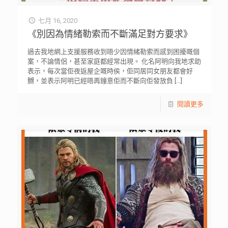
七月 16, 2020
《別因為情緒勒索而不斷滿足對方要求》
過去我地網上支援服務收到唔少因情緒勒索而感到困擾嘅個
案，不論情侶，甚至家庭都經常出現。 化名阿明向我地求助
表示，每次當佢夜返屋企嘅時侯，佢同居同女朋友都會好
嬲，並表示阿明已經唔再鐘意佢而不斷向佢發放負
[…]
閱讀更多