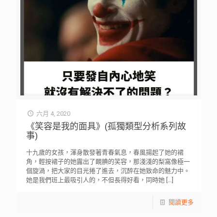
六月 4, 2020
《笑容是我的面具》(孤獨類型分析系列故
事)
十九歲的女孩，渾身散發著青春氣息，春風揚起了她的裙
角，輕按裙子的她露出了靦腆的笑容，那淺淺的梨窩像極一
個旋渦，把大家的目光捲了進去，沉醉在她致命的魅力中。
她是我們班上最吸引人的，不但長得好看，同時她
[…]
閱讀更多