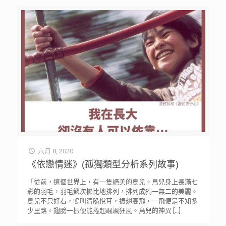
六月 8, 2020
《依戀情迷》(孤獨類型分析系列故事)
「從前，這個世界上，有一隻絕美的鳥兒。鳥兒身上長滿七
彩的羽毛，羽毛鱗次櫛比地排列，排列成獨一無二的美麗。
鳥兒不只好看，嗚叫清脆悅耳，振翅高飛，一飛便是不知多
少里路。翅膀一振便能捲起颯颯狂風。鳥兒的神異
[…]